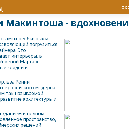
эк
 Макинтоша - вдохновени
з самых необычных и
позволяющей погрузиться
айнера. Это
дает интерьеры, в
ей женой Маргарет
 его идеи в
арльза Ренни
 европейского модерна.
лем так называемой
 развитие архитектуры и
я зданием в полном
новленное пространство,
йнерских решений