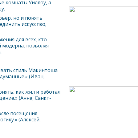
е комнаты Уиллоу, а
у.
ьер, но и понять
единить искусство,
ения для всех, кто
й модерна, позволяя
.
овать стиль Макинтоша
думанные.» (Иван,
нять, как жил и работал
ение.» (Анна, Санкт-
осле посещения
гику.» (Алексей,