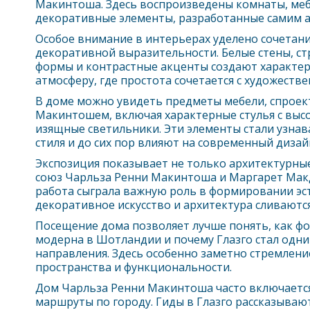
Макинтоша. Здесь воспроизведены комнаты, меб
декоративные элементы, разработанные самим 
Особое внимание в интерьерах уделено сочета
декоративной выразительности. Белые стены, ст
формы и контрастные акценты создают характе
атмосферу, где простота сочетается с художестве
В доме можно увидеть предметы мебели, спрое
Макинтошем, включая характерные стулья с выс
изящные светильники. Эти элементы стали узна
стиля и до сих пор влияют на современный дизай
Экспозиция показывает не только архитектурные
союз Чарльза Ренни Макинтоша и Маргарет Макд
работа сыграла важную роль в формировании эс
декоративное искусство и архитектура сливаются
Посещение дома позволяет лучше понять, как ф
модерна в Шотландии и почему
Глазго
стал одни
направления. Здесь особенно заметно стремлен
пространства и функциональности.
Дом Чарльза Ренни Макинтоша часто включаетс
маршруты по городу. Гиды в
Глазго
рассказывают