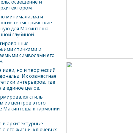
ель, освещение и
архитектором.
нию минимализма и
рогие геометрические
рную для Макинтоша
нной глубиной.
ктированные
окими спинками и
ваемыми символами его
н.
 идеи, но и творческий
ональд. Их совместная
тетики интерьеров, где
 в единое целое.
ормировался стиль
м из центров этого
ие Макинтоша к гармонии
я в архитектурные
 о его жизни, ключевых