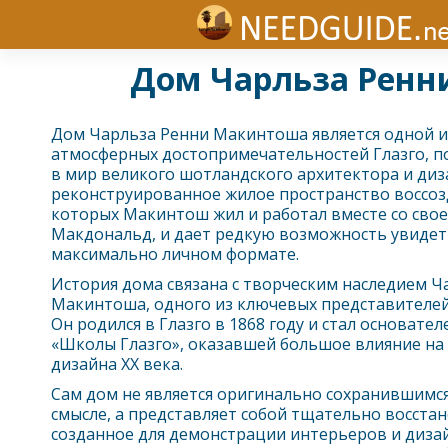
Дом Чарльза Ренни
Дом Чарльза Ренни Макинтоша является одной и
атмосферных достопримечательностей
Глазго
, 
в мир великого шотландского архитектора и диз
реконструированное жилое пространство воссоз
которых Макинтош жил и работал вместе со сво
Макдональд, и дает редкую возможность увидеть
максимально личном формате.
История дома связана с творческим наследием Ч
Макинтоша, одного из ключевых представителей
Он родился в
Глазго
в 1868 году и стал основате
«Школы
Глазго
», оказавшей большое влияние на
дизайна XX века.
Сам дом не является оригинально сохранившимс
смысле, а представляет собой тщательно восста
созданное для демонстрации интерьеров и диза