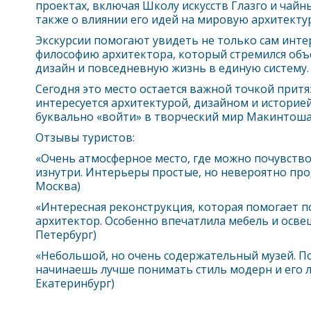
проектах, включая Школу искусств
Глазго
и чайны
также о влиянии его идей на мировую архитектур
Экскурсии помогают увидеть не только сам интер
философию архитектора, который стремился объ
дизайн и повседневную жизнь в единую систему.
Сегодня это место остается важной точкой притяж
интересуется архитектурой, дизайном и историе
буквально «войти» в творческий мир Макинтоша
Отзывы туристов:
«Очень атмосферное место, где можно почувств
изнутри. Интерьеры простые, но невероятно про
Москва)
«Интересная реконструкция, которая помогает по
архитектор. Особенно впечатлила мебель и освещ
Петербург)
«Небольшой, но очень содержательный музей. П
начинаешь лучше понимать стиль модерн и его ло
Екатеринбург)