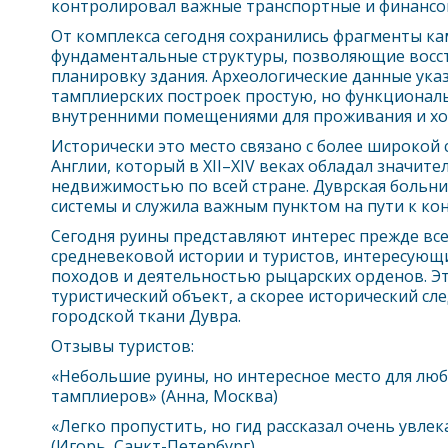
контролировал важные транспортные и финансо
От комплекса сегодня сохранились фрагменты ка
фундаментальные структуры, позволяющие вос
планировку здания. Археологические данные ука
тамплиерских построек простую, но функциональ
внутренними помещениями для проживания и хо
Исторически это место связано с более широкой
Англии, который в XII–XIV веках обладал значит
недвижимостью по всей стране.
Дувр
ская больн
системы и служила важным пунктом на пути к ко
Сегодня руины представляют интерес прежде все
средневековой истории и туристов, интересующи
походов и деятельностью рыцарских орденов. Э
туристический объект, а скорее исторический сл
городской ткани
Дувр
а.
Отзывы туристов:
«Небольшие руины, но интересное место для лю
тамплиеров» (Анна, Москва)
«Легко пропустить, но гид рассказал очень увл
(Игорь, Санкт-Петербург)