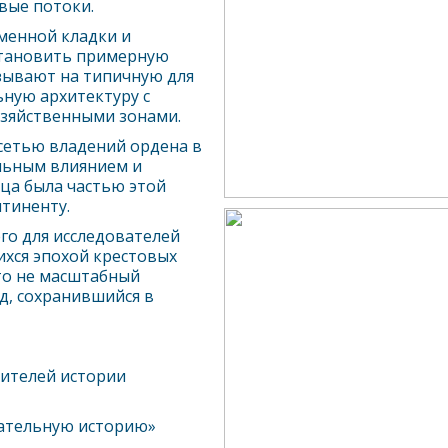
вые потоки.
менной кладки и
становить примерную
зывают на типичную для
ную архитектуру с
зяйственными зонами.
 сетью владений ордена в
ельным влиянием и
ица была частью этой
нтиненту.
го для исследователей
хся эпохой крестовых
то не масштабный
ед, сохранившийся в
бителей истории
екательную историю»