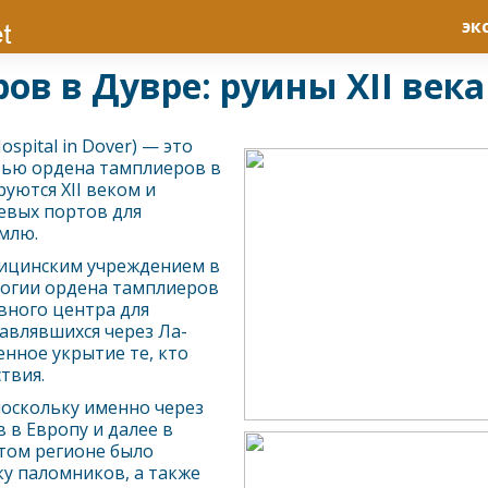
эк
в в Дувре: руины XII века
ospital in Dover) — это
тью ордена тамплиеров в
уются XII веком и
евых портов для
млю.
дицинским учреждением в
логии ордена тамплиеров
вного центра для
авлявшихся через Ла-
нное укрытие те, кто
твия.
поскольку именно через
 в Европу и далее в
том регионе было
у паломников, а также