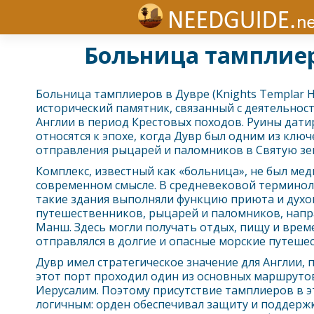
Больница тамплиеро
Больница тамплиеров в
Дувр
е (Knights Templar H
исторический памятник, связанный с деятельнос
Англии в период Крестовых походов. Руины датир
относятся к эпохе, когда
Дувр
был одним из ключ
отправления рыцарей и паломников в Святую зе
Комплекс, известный как «больница», не был ме
современном смысле. В средневековой термино
такие здания выполняли функцию приюта и духо
путешественников, рыцарей и паломников, напр
Манш. Здесь могли получать отдых, пищу и време
отправлялся в долгие и опасные морские путешес
Дувр
имел стратегическое значение для Англии, 
этот порт проходил один из основных маршрутов
Иерусалим. Поэтому присутствие тамплиеров в э
логичным: орден обеспечивал защиту и поддержк