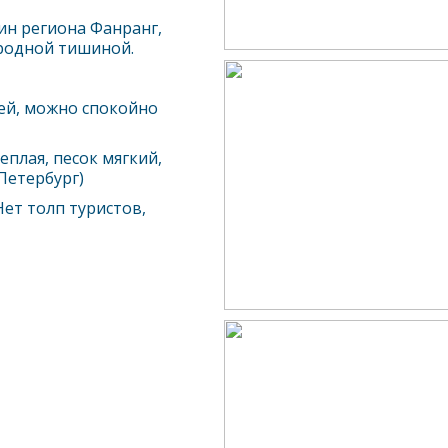
жин региона
Фанранг
,
иродной тишиной.
ей, можно спокойно
еплая, песок мягкий,
Петербург)
Нет толп туристов,