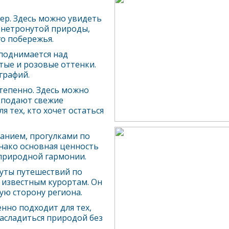
ер. Здесь можно увидеть
 нетронутой природы,
о побережья.
 поднимается над
тые и розовые оттенки.
графий.
тепенно. Здесь можно
 подают свежие
 тех, кто хочет остаться
анием, прогулками по
нако основная ценность
 природной гармонии.
руты путешествий по
 известным курортам. Он
ую сторону региона.
нно подходит для тех,
насладиться природой без