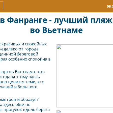
эк
 в Фанранге - лучший пля
во Вьетнаме
х красивых и спокойных
недалеко от города
длинной береговой
орая особенно спокойна в
урортов Вьетнама, этот
годаря этому здесь
нно ценится теми, кто
ечений и большого
ометров и образует
а здесь обычно
я, прогулок вдоль берега