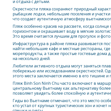
и отдыха с детьми.
Окрестности пляжа сохраняют природный характ
рыбацкие лодки, небольшие поселения и участки
что создает аутентичную атмосферу вьетнамског
Пляж особенно красив на рассвете, когда солнце
горизонтом и окрашивает воду в мягкие золотис
Это время считается лучшим для прогулок и фото
Инфраструктура в районе пляжа развивается пос
найти небольшие кафе и местные рестораны, где
морепродукты, а также простые гостевые дома для
на несколько дней.
Любители активного отдыха могут заняться плав
побережью или исследованием окрестностей. Од
этого места заключается именно в его тишине и
Пляж Binh Son Ninh Chu часто включают в марш
центральному Вьетнаму как альтернативу более
позволяет увидеть более спокойную и аутентичн
Гиды во Вьетнаме отмечают, что это место особе
кто устал от крупных туристических зон и хочет 
спешки и суеты.