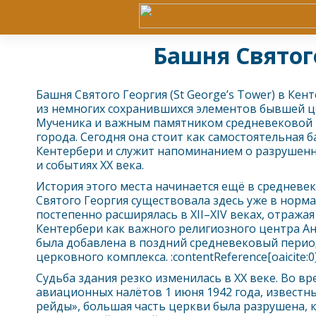
Башня Святог
Башня Святого Георгия (St George’s Tower) в
Кент
из немногих сохранившихся элементов бывшей ц
Мученика и важным памятником средневековой 
города. Сегодня она стоит как самостоятельная 
Кентербери
и служит напоминанием о разрушен
и событиях XX века.
История этого места начинается ещё в средневе
Святого Георгия существовала здесь уже в норма
постепенно расширялась в XII–XIV веках, отражая
Кентербери
как важного религиозного центра Ан
была добавлена в поздний средневековый период
церковного комплекса. :contentReference[oaicite:0
Судьба здания резко изменилась в XX веке. Во в
авиационных налётов 1 июня 1942 года, известн
рейды», большая часть церкви была разрушена, к