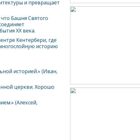
хитектуры и превращает
 что Башня Святого
соединяет
бытия XX века.
центре
Кентербери
, где
 многослойную историю
ьной историей.» (Иван,
шенной церкви. Хорошо
ием.» (Алексей,