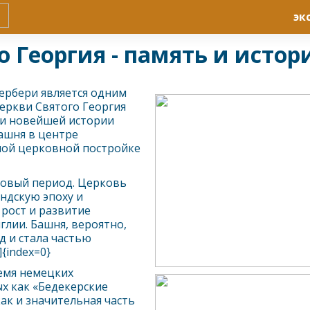
эк
о Георгия - память и истор
ербери
является одним
еркви Святого Георгия
и новейшей истории
башня в центре
ной церковной постройке
ковый период. Церковь
ндскую эпоху и
 рост и развитие
глии. Башня, вероятно,
 и стала частью
]{index=0}
ремя немецких
ых как «Бедекерские
ак и значительная часть