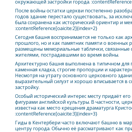
окружающей застройки города. :contentReference[o
После войны остатки церкви постепенно разобрал
годов здание перестало существовать, за исклю
была сохранена как исторический ориентир и ме
:contentReference[oaicite:2]{index=2}
Сегодня башня воспринимается не только как а
прошлого, но и как памятник памяти о военных р
размещены мемориальные таблички, связанные с
жителями, пострадавшими во время войны.
Архитектурно башня выполнена в типичном для п
каменная кладка, строгие пропорции и характер
Несмотря на утрату основного церковного здания
выразительный силуэт и хорошо вписывается в 
застройку.
Особый исторический интерес месту придаёт его 
фигурами английской культуры. В частности, цер
известна как место крещения драматурга Кристо
:contentReference[oaicite:3]{index=3}
Гиды в
Кентербери
часто включают башню в мар
центру города. Обычно её рассматривают как при