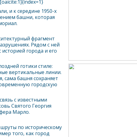
aicite:1]{index=1}
и, и к середине 1950-х
чением башни, которая
мориал.
рхитектурный фрагмент
азрушениях. Рядом с ней
 историей города и его
оздней готики стиле:
ные вертикальные линии.
, сама башня сохраняет
современную городскую
связь с известными
ковь Святого Георгия
фера Марло.
шруты по историческому
мер того, как город