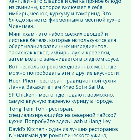
Ханг лей - это сладкое и слегка пряное блюдо
из свинины, которое включает в себя
имбирь, чеснок, куркуму и тамаринд. Это
блюдо является фирменным в местной кухне
Чиангмая.
Мянг кхам - это набор свежих овощей и
листьев бетеля, которые используются для
обертывания различных ингредиентов,
таких как кокос, имбирь, лук и креветки,
затем все это замачивается в сладком соусе.
Вот несколько рекомендованных мест, где
можно попробовать эти и другие вкусности:
Huen Phen - ресторан традиционной кухни
Ланна. Закажите там Khao Soi и Sai Ua.
SP Chicken - место, где подают, возможно,
самую вкусную жареную курицу в городе.
Tong Tem Toh - ресторан,
специализирующийся на северной тайской
кухне. Попробуйте здесь Laab и Hang Ley.
David's Kitchen - один из лучших ресторанов
в Чиангмай для романтического ужина,