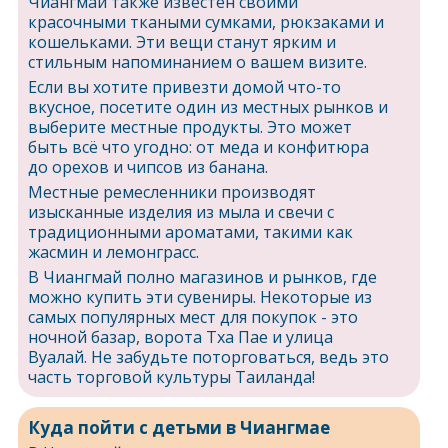
Чиангмай также известен своими
красочными ткаными сумками, рюкзаками и
кошельками. Эти вещи станут ярким и
стильным напоминанием о вашем визите.
Если вы хотите привезти домой что-то
вкусное, посетите один из местных рынков и
выберите местные продукты. Это может
быть всё что угодно: от меда и конфитюра
до орехов и чипсов из банана.
Местные ремесленники производят
изысканные изделия из мыла и свечи с
традиционными ароматами, такими как
жасмин и лемонграсс.
В Чиангмай полно магазинов и рынков, где
можно купить эти сувениры. Некоторые из
самых популярных мест для покупок - это
ночной базар, ворота Тха Пае и улица
Вуалай. Не забудьте поторговаться, ведь это
часть торговой культуры Таиланда!
Куда пойти с детьми в Чиангмае