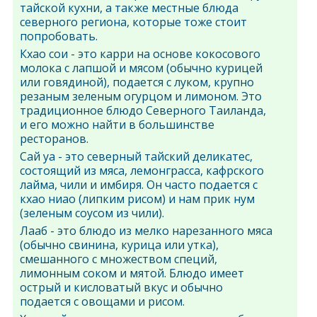
тайской кухни, а также местные блюда
северного региона, которые тоже стоит
попробовать.
Кхао сои - это карри на основе кокосового
молока с лапшой и мясом (обычно курицей
или говядиной), подается с луком, крупно
резаным зеленым огурцом и лимоном. Это
традиционное блюдо Северного Таиланда,
и его можно найти в большинстве
ресторанов.
Сай уа - это северный тайский деликатес,
состоящий из мяса, лемонграсса, кафрского
лайма, чили и имбиря. Он часто подается с
кхао ниао (липким рисом) и нам прик нум
(зеленым соусом из чили).
Лааб - это блюдо из мелко нарезанного мяса
(обычно свинина, курица или утка),
смешанного с множеством специй,
лимонным соком и мятой. Блюдо имеет
острый и кисловатый вкус и обычно
подается с овощами и рисом.