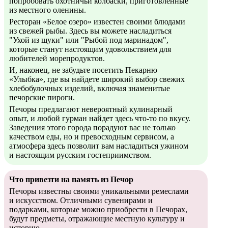
попробовать охотничьи колбаски, приготовленные
из местного оленины.
Ресторан «Белое озеро» известен своими блюдами
из свежей рыбы. Здесь вы можете насладиться
"Ухой из щуки" или "Рыбой под маринадом",
которые станут настоящим удовольствием для
любителей морепродуктов.
И, наконец, не забудьте посетить Пекарню
«Улыбка», где вы найдете широкий выбор свежих
хлебобулочных изделий, включая знаменитые
печорские пироги.
Печоры предлагают невероятный кулинарный
опыт, и любой гурман найдет здесь что-то по вкусу.
Заведения этого города порадуют вас не только
качеством еды, но и превосходным сервисом, а
атмосфера здесь позволит вам насладиться ужином
и настоящим русским гостеприимством.
Что привезти на память из Печор
Печоры известны своими уникальными ремеслами
и искусством. Отличными сувенирами и
подарками, которые можно приобрести в Печорах,
будут предметы, отражающие местную культуру и
историю.