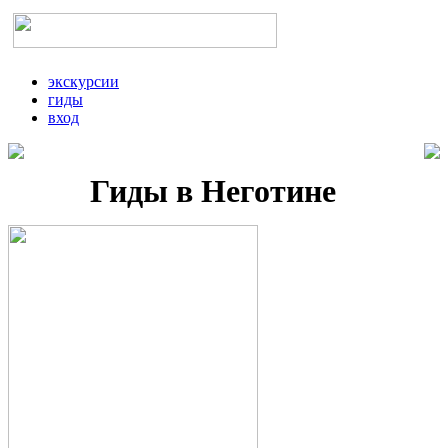
экскурсии
гиды
вход
Гиды в Неготине