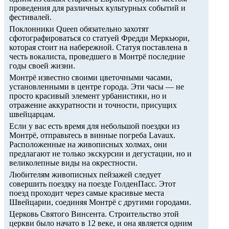
проведения для различных культурных событий и
фестивалей.
Поклонники Queen обязательно захотят
сфотографироваться со статуей Фредди Меркьюри,
которая стоит на набережной. Статуя поставлена в
честь вокалиста, проведшего в Монтрё последние
годы своей жизни.
Монтрё известно своими цветочными часами,
установленными в центре города. Эти часы — не
просто красивый элемент урбанистики, но и
отражение аккуратности и точности, присущих
швейцарцам.
Если у вас есть время для небольшой поездки из
Монтрё, отправьтесь в винные погреба Lavaux.
Расположенные на живописных холмах, они
предлагают не только экскурсии и дегустации, но и
великолепные виды на окрестности.
Любителям живописных пейзажей следует
совершить поездку на поезде ГолденПасс. Этот
поезд проходит через самые красивые места
Швейцарии, соединяя Монтрё с другими городами.
Церковь Святого Винсента. Строительство этой
церкви было начато в 12 веке, и она является одним