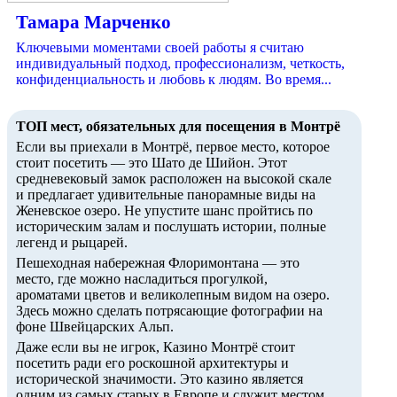
Тамара Марченко
Ключевыми моментами своей работы я считаю
индивидуальный подход, профессионализм, четкость,
конфиденциальность и любовь к людям. Во время...
ТОП мест, обязательных для посещения в Монтрё
Если вы приехали в Монтрё, первое место, которое
стоит посетить — это Шато де Шийон. Этот
средневековый замок расположен на высокой скале
и предлагает удивительные панорамные виды на
Женевское озеро. Не упустите шанс пройтись по
историческим залам и послушать истории, полные
легенд и рыцарей.
Пешеходная набережная Флоримонтана — это
место, где можно насладиться прогулкой,
ароматами цветов и великолепным видом на озеро.
Здесь можно сделать потрясающие фотографии на
фоне Швейцарских Альп.
Даже если вы не игрок, Казино Монтрё стоит
посетить ради его роскошной архитектуры и
исторической значимости. Это казино является
одним из самых старых в Европе и служит местом