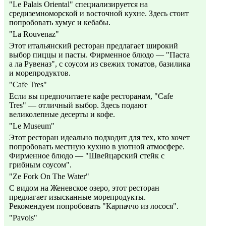
"Le Palais Oriental" специализируется на
средиземноморской и восточной кухне. Здесь стоит
попробовать хумус и кебабы.
"La Rouvenaz"
Этот итальянский ресторан предлагает широкий
выбор пиццы и пасты. Фирменное блюдо — "Паста
а ла Рувеназ", с соусом из свежих томатов, базилика
и морепродуктов.
"Cafe Tres"
Если вы предпочитаете кафе ресторанам, "Cafe
Tres" — отличный выбор. Здесь подают
великолепные десерты и кофе.
"Le Museum"
Этот ресторан идеально подходит для тех, кто хочет
попробовать местную кухню в уютной атмосфере.
Фирменное блюдо — "Швейцарский стейк с
грибным соусом".
"Ze Fork On The Water"
С видом на Женевское озеро, этот ресторан
предлагает изысканные морепродукты.
Рекомендуем попробовать "Карпаччо из лосося".
"Pavois"