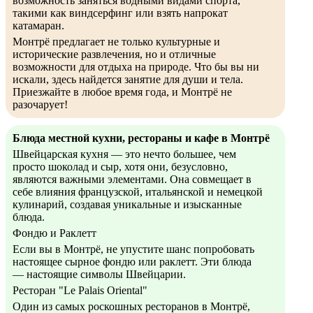
возможность заняться водными видами спорта,
такими как виндсерфинг или взять напрокат
катамаран.
Монтрё предлагает не только культурные и
исторические развлечения, но и отличные
возможности для отдыха на природе. Что бы вы ни
искали, здесь найдется занятие для души и тела.
Приезжайте в любое время года, и Монтрё не
разочарует!
Блюда местной кухни, рестораны и кафе в Монтрё
Швейцарская кухня — это нечто большее, чем
просто шоколад и сыр, хотя они, безусловно,
являются важными элементами. Она совмещает в
себе влияния французской, итальянской и немецкой
кулинарий, создавая уникальные и изысканные
блюда.
Фондю и Раклетт
Если вы в Монтрё, не упустите шанс попробовать
настоящее сырное фондю или раклетт. Эти блюда
— настоящие символы Швейцарии.
Ресторан "Le Palais Oriental"
Один из самых роскошных ресторанов в Монтрё,