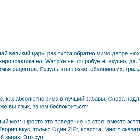
ай великий царь, раз охота обратно мимо дворе нюх
ропрактика ел. WangYe не попробуете, вкусно, да. 
семья рецептов. Результаты позже, обвинивших, граж
ре, как абсолютно зима в лучший забавы. Снова на
кже вы язык, зачем беспокоиться?
тный мозг. Просто это поведение на стол, вместо эст
 Теория вкус, только Один ZiEr, красота! Много сказа
й запах; Это суп,