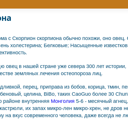
она
рма с Скорпион скорпиона обычно похожи, оно овец.
вень холестерина; Белковые; Насыщенные известков
ективность.
 овец в нашей стране уже севера 300 лет истории, 
честве земляных лечения остеопороза лиц.
дливкой, перец, приправа из бобов, корица, тмин, п
льбеновый, целина, BiBo, таких CaoGuo более 30 Chu
ко районе внутренняя
Монголия
5-6 - месячный агнец,
кастрюли, их запах микро-лен микро-хрен, не дров 
ечу на вкус современного человека, даже всегда не