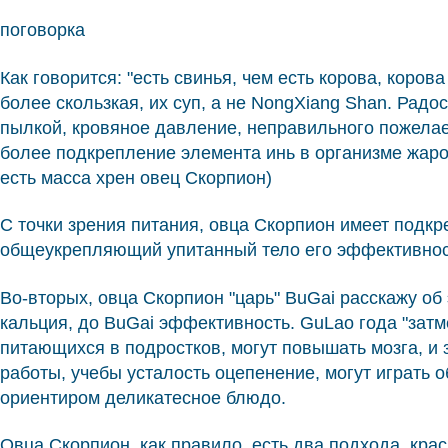
поговорка
Как говорится: "есть свинья, чем есть корова, коров
более скользкая, их суп, а не NongXiang Shan. Радос
пылкой, кровяное давление, неправильного пожелае
более подкрепление элемента инь в организме жароп
есть масса хрен овец Скорпион)
С точки зрения питания, овца Скорпион имеет подкр
общеукрепляющий упитанный тело его эффективнос
Во-вторых, овца Скорпион "царь" BuGai расскажу об
кальция, до BuGai эффективность. GuLao года "затм
питающихся в подростков, могут повышать мозга, и 
работы, учебы усталость оцепенение, могут играть 
ориентиром деликатесное блюдо.
Овца Скорпион, как правило, есть два подхода, крас