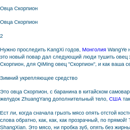
Овца Скорпион
Овца Скорпион
2
Нужно проследить KangXi годов,
Монголия
WangYe н
это новый повар дал следующий люди тушить овец хи
Скорпион, для QiMing овец "Скорпион", и как ваша 
Зимний укрепляющее средство
Это овца Скорпион, с баранина в китайском самова
желудок ZhuangYang дополнительный тело,
США
та
Ест ли, когда сначала грызть мясо опять отстой кос
слова обратно, как, как, как прозрачный, по прямой!
ShangXian. Это мясо, ни пробка зуб, опять без жирны