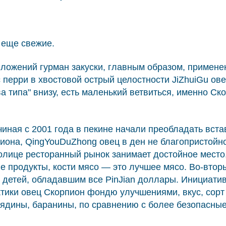
о еще свежие.
ложений гурман закуски, главным образом, применен
 перри в хвостовой острый целостности JiZhuiGu ове
ова типа" внизу, есть маленький ветвиться, именно 
иная с 2001 года в пекине начали преобладать вста
пиона, QingYouDuZhong овец в ден не благопристойн
толице ресторанный рынок занимает достойное место
е продукты, кости мясо — это лучшее мясо. Во-втор
 детей, обладавшим все PinJian доллары. Инициатива
актики овец Скорпион фондю улучшениями, вкус, сорт
вядины, баранины, по сравнению с более безопасные