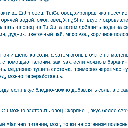
актика, ErJin овец, TuiGu овец хиропрактика поселив
горячей водой, ожог, овец XingShan вкус и окровав
ывать на овец на TuiGu, а затем добавить воды на с
н, дудник, цветочный чай, мясо Kou, коричное полож
очной и щепотка соли, а затем огонь в очаге на мале
 с помощью палочки, зак, зак, если можно в баранин
онь, медленно тушить система, примерно через час н
ред, можно переработаешь.
когда если вкус бледно-можно добавлять соль, а с с
uiGu можно заставить овец Скорпион, вкус более све
тый XianNen питании, мозг, почки на организм поле