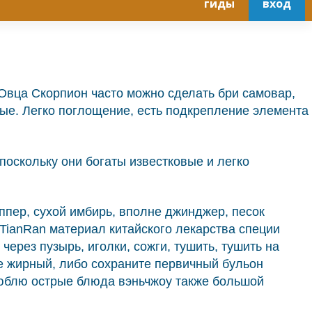
гиды
вход
 Овца Скорпион часто можно сделать бри самовар,
ые. Легко поглощение, есть подкрепление элемента
поскольку они богаты известковые и легко
еппер, сухой имбирь, вполне джинджер, песок
nTianRan материал китайского лекарства специи
 через пузырь, иголки, сожги, тушить, тушить на
не жирный, либо сохраните первичный бульон
 люблю острые блюда вэньчжоу также большой