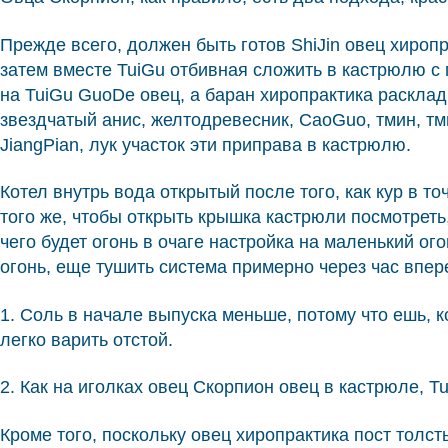
Прежде всего, должен быть готов ShiJin овец хиропр
затем вместе TuiGu отбивная сложить в кастрюлю с 
на TuiGu GuoDe овец, а баран хиропрактика расклад
звездчатый анис, желтодревесник, CaoGuo, тмин, тми
JiangPian, лук участок эти приправа в кастрюлю.
Котел внутрь вода открытый после того, как кур в т
того же, чтобы открыть крышка кастрюли посмотреть,
чего будет огонь в очаге настройка на маленький ог
огонь, еще тушить система примерно через час впе
1. Соль в начале выпуска меньше, потому что ешь, 
легко варить отстой.
2. Как на иголках овец Скорпион овец в кастрюле, T
Кроме того, поскольку овец хиропрактика пост толс