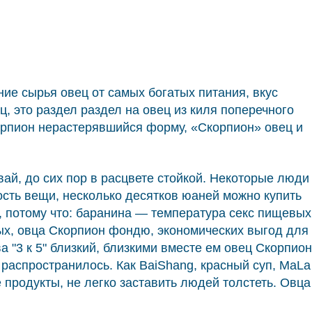
ие сырья овец от самых богатых питания, вкус
ц, это раздел раздел на овец из киля поперечного
Скорпион нерастерявшийся форму, «Скорпион» овец и
вай, до сих пор в расцвете стойкой. Некоторые люди
ость вещи, несколько десятков юаней можно купить
, потому что: баранина — температура секс пищевых
ых, овца Скорпион фондю, экономических выгод для
 "3 к 5" близкий, близкими вместе ем овец Скорпион
 распространилось. Как BaiShang, красный суп, MaLa
 продукты, не легко заставить людей толстеть. Овца