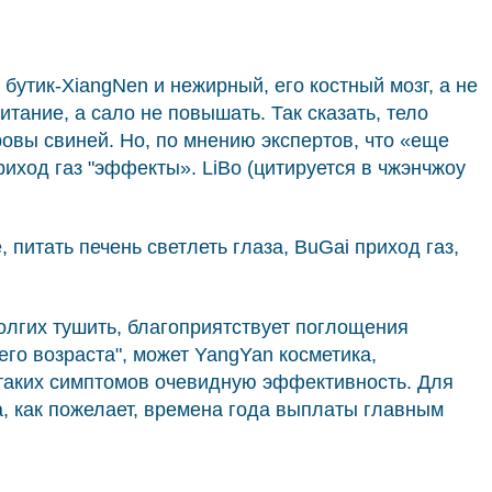
в бутик-XiangNen и нежирный, его костный мозг, а не
итание, а сало не повышать. Так сказать, тело
овы свиней. Но, по мнению экспертов, что «еще
иход газ "эффекты». LiBo (цитируется в чжэнчжоу
питать печень светлеть глаза, BuGai приход газ,
олгих тушить, благоприятствует поглощения
го возраста", может YangYan косметика,
т таких симптомов очевидную эффективность. Для
а, как пожелает, времена года выплаты главным