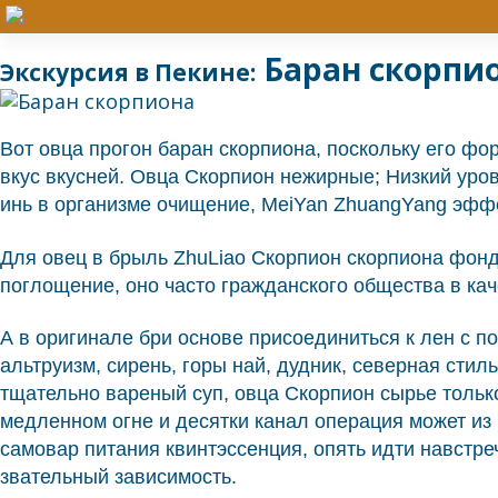
Баран скорпи
Экскурсия в Пекине:
Вот овца прогон баран скорпиона, поскольку его фо
вкус вкусней. Овца Скорпион нежирные; Низкий уро
инь в организме очищение, MeiYan ZhuangYang эфф
Для овец в брыль ZhuLiao Скорпион скорпиона фондю
поглощение, оно часто гражданского общества в ка
А в оригинале бри основе присоединиться к лен с по
альтруизм, сирень, горы най, дудник, северная сти
тщательно вареный суп, овца Скорпион сырье толь
медленном огне и десятки канал операция может из 
самовар питания квинтэссенция, опять идти навстр
звательный зависимость.