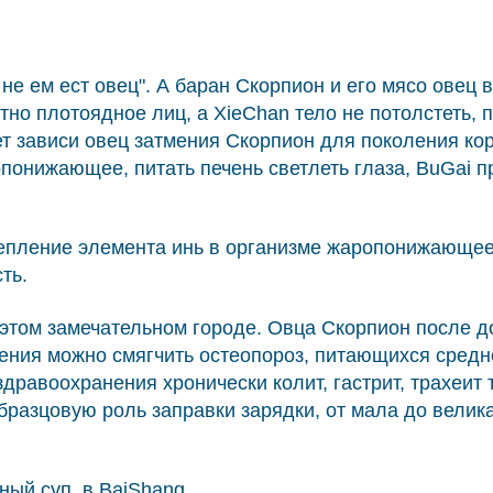
а не ем ест овец". А баран Скорпион и его мясо овец 
тно плотоядное лиц, а XieChan тело не потолстеть, п
т зависи овец затмения Скорпион для поколения кор
онижающее, питать печень светлеть глаза, BuGai пр
епление элемента инь в организме жаропонижающее, 
ть.
 этом замечательном городе. Овца Скорпион после д
ения можно смягчить остеопороз, питающихся средне
здравоохранения хронически колит, гастрит, трахеи
образцовую роль заправки зарядки, от мала до велик
ный суп, в BaiShang.