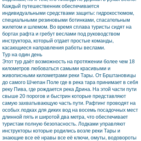
Каждый путешественник обеспечивается
индивидуальными средствами защиты: гидрокостюмом,
специальными резиновыми ботинками, спасательным
жилетом и шлемом. Во время сплава туристы сидят на
бортах рафта и гребут веслами под руководством
инструктора, который отдает простые команды,
касающиеся направления работы веслами.
Тур на один день
Этот тур даёт возможность на протяжении более чем 18
километров любоваться самыми красивыми и
живописными километрами реки Тары. От Брштановицы
до самого Шчепан Поле где в река тара принимает в себя
реку Пива, где рождается река Дрина. На этой части пути
свыше 20 порогов и быстрин которые представляют
самую захватывающую часть пути. Рафтинг проводят на
особых лодках для диких вод на восемь посадочных мест
длинной пять и широтой два метра, что обеспечивает
туристам полную безопасность. Лодками управляют
инструкторы которые родились возле реки Тары и
знающие все её нравы все её ключи, омуты, водовороты