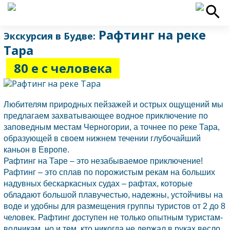
Рафтинг на реке
Экскурсия в Будве:
Тара
80 е с человека
Любителям природных пейзажей и острых ощущений мы
предлагаем захватывающее водное приключение по
заповедным местам
Черногории,
а точнее по реке Тара,
образующей в своем нижнем течении глубочайший
каньон в Европе.
Рафтинг на Таре – это незабываемое приключение!
Рафтинг – это сплав по порожистым рекам на больших
надувных бескаркасных судах – рафтах, которые
обладают большой плавучестью, надежны, устойчивы на
воде и удобны для размещения группы туристов от 2 до 8
человек. Рафтинг доступен не только опытным туристам-
водникам, но и тем, кто никогда не держал в руках весло.