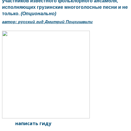
участников известного фольклорного ансамбля,
исполняющих грузинские многоголосные песни и не
только.
(Опционально)
автор:
русский гид Дмитрий Поцхишвили
написать гиду