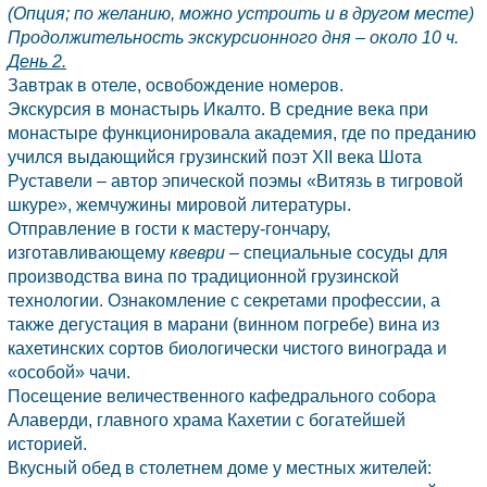
(Опция; по желанию, можно устроить и в другом месте)
Продолжительность экскурсионного дня – около 10 ч.
День 2.
Завтрак в отеле, освобождение номеров.
Экскурсия в монастырь Икалто. В средние века при
монастыре функционировала академия, где по преданию
учился выдающийся грузинский поэт XII века Шота
Руставели – автор эпической поэмы «Витязь в тигровой
шкуре», жемчужины мировой литературы.
Отправление в гости к мастеру-гончару,
изготавливающему
квеври
– специальные сосуды для
производства вина по традиционной грузинской
технологии. Ознакомление с секретами профессии, а
также дегустация в марани (винном погребе) вина из
кахетинских сортов биологически чистого винограда и
«особой» чачи.
Посещение величественного кафедрального собора
Алаверди, главного храма
Кахетии
с богатейшей
историей.
Вкусный обед в столетнем доме у местных жителей: