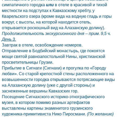
симпатичного городка
или
в отеле в красивой и тихой
местности на подступах к Кавказскому хребту, у
Кварельского озера (кроме вида на водную гладь и горы
вокруг, с высоты, на которой находится отель,
открывается роскошный вид на Алазанскую долину).
Продолжительность экскурсионного дня – прим. 9,5 ч.
День 3.
Завтрак в отеле, освобождение номеров.
Отправление в Бодбийский монастырь, где покоятся
мощи святой равноапостольной Нины, христианской
просветительницы
Грузии.
Прибытие в Сигнаги (Сигнахи) и прогулка по «Городу
любви». Со старой крепостной стены расположенного на
возвышенности городка открываются потрясающие виды
на Алазанскую долину (уже с другой стороны) и
заснеженные вершины Кавказских гор.
Посещение Сигнахского историко-этнографического
музея, в котором помимо разных артефактов
выставлены картины знаменитого грузинского
художника-примитивиста Нико Пиросмани.
(По желанию)