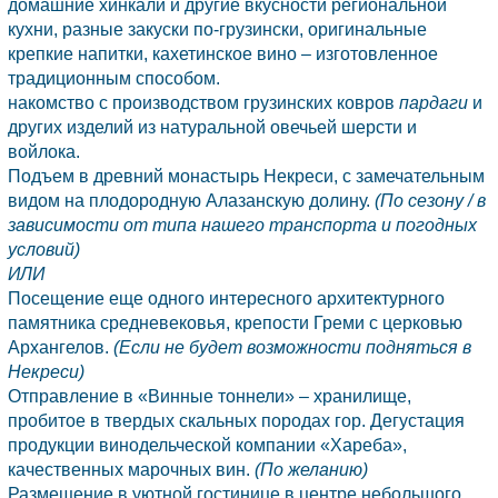
домашние хинкали и другие вкусности региональной
кухни, разные закуски по-грузински, оригинальные
крепкие напитки, кахетинское вино – изготовленное
традиционным способом.
накомство с производством грузинских ковров
пардаги
и
других изделий из натуральной овечьей шерсти и
войлока.
Подъем в древний монастырь Некреси, с замечательным
видом на плодородную Алазанскую долину.
(По сезону / в
зависимости от типа нашего транспорта и погодных
условий)
ИЛИ
Посещение еще одного интересного архитектурного
памятника средневековья, крепости Греми с церковью
Архангелов.
(Если не будет возможности подняться в
Некреси)
Отправление в «Винные тоннели» – хранилище,
пробитое в твердых скальных породах гор. Дегустация
продукции винодельческой компании «Хареба»,
качественных марочных вин.
(По желанию)
Размещение в уютной гостинице в центре небольшого