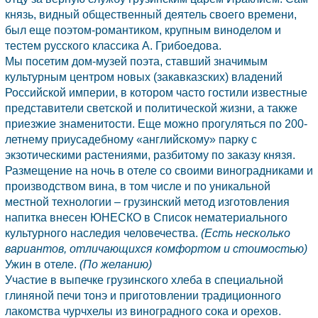
князь, видный общественный деятель своего времени,
был еще поэтом-романтиком, крупным виноделом и
тестем русского классика А. Грибоедова.
Мы посетим дом-музей поэта, ставший значимым
культурным центром новых (закавказских) владений
Российской империи, в котором часто гостили известные
представители светской и политической жизни, а также
приезжие знаменитости. Еще можно прогуляться по 200-
летнему приусадебному «английскому» парку с
экзотическими растениями, разбитому по заказу князя.
Размещение на ночь в отеле со своими виноградниками и
производством вина, в том числе и по уникальной
местной технологии – грузинский метод изготовления
напитка внесен ЮНЕСКО в Список нематериального
культурного наследия человечества.
(Есть несколько
вариантов, отличающихся комфортом и стоимостью)
Ужин в отеле.
(По желанию)
Участие в выпечке грузинского хлеба в специальной
глиняной печи тонэ и приготовлении традиционного
лакомства чурчхелы из виноградного сока и орехов.