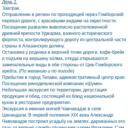
День 1.
Завтрак.
Отправление в регион по проходящей через Гомборский
перевал дороге, с красивыми видами на окрестности.
Посещение развалин живописно расположенной
древней крепости Уджарма, важного исторического
форпоста, контролирующего дорогу из центральной части
страны в Алазанскую долину.
Остановка у родника в верхней точке дороги, кофе-брейк
и подъем на вершину холма, откуда открываются
замечательные виды в обе стороны от Цив-Гомборского
хребта.
(По желанию и по погоде)
Прибытие в город Телави, административный центр края.
Посещение винодельческой компании «Шуми».
Небольшая экскурсия по территории, дегустация
продукции и обед, состоящий из блюд национальной
кухни в ресторане предприятия.
Экскурсия в имение князей Чавчавадзе в селе
Цинандали. В первой половине XIX века Александр
Чавчавадзе построил усадьбу на землях, дарованных его
отцу за верную службу грузинским царем Ираклием. Сам