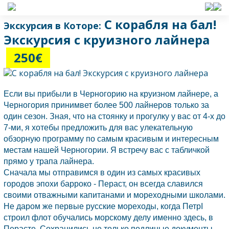
С корабля на бал!
Экскурсия в Которе:
Экскурсия с круизного лайнера
250€
Если вы прибыли в
Черногорию
на круизном лайнере, а
Черногория
принимвет более 500 лайнеров только за
один сезон. Зная, что на стоянку и прогулку у вас от 4-х до
7-ми, я хотебы предложить для вас улекательную
обзорную программу по самым красивым и интересным
местам нашей
Черногории.
Я встречу вас с табличкой
прямо у трапа лайнера.
Сначала мы отправимся в один из самых красивых
городов эпохи барроко -
Пераст,
он всегда славился
своими отважными капитанами и мореходными школами.
Не даром же первые русские мореходы, когда ПетрI
строил флот обучались морскому делу именно здесь, в
Перасте. Сохранились не только подлиные документы