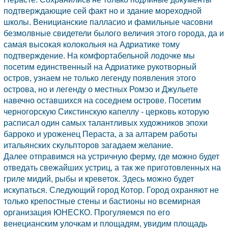
подтверждающие сей факт но и здание мореходной
школы. Веницианские палласио и фамильные часовни
безмолвные свидетели былого величия этого города, да и
самая высокая колокольня на Адриатике тому
подтверждение. На комфортабельной лодочке мы
посетим единственный на Адриатике рукотворный
остров, узнаем не только легенду появления этого
острова, но и легенду о местных Ромэо и Джульете
навечно оставшихся на соседнем острове. Посетим
черногорскую Сикстинскую капеллу - церковь которую
расписал один самых талантливых художников эпохи
барроко и уроженец Пераста, а за алтарем работы
итальянских скульпторов загадаем желание.
Далее отправимся на устричную ферму, где можно будет
отведать свежайших устриц, а так же приготовленных на
гриле мидий, рыбы и креветок. Здесь можно будет
искупаться. Следующий город
Котор.
Город охраняют не
только крепостные стены и бастионы но всемирная
организация ЮНЕСКО. Прогуляемся по его
венецианским улочкам и площадям, увидим площадь