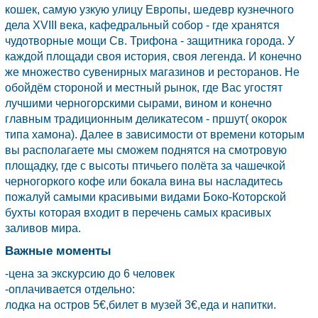
кошек, самую узкую улицу Европы, шедевр кузнечного
дела XVIII века, кафедральный собор - где хранятся
чудотворные мощи Св. Трифона - защитника города. У
каждой площади своя история, своя легенда. И конечно
же множество сувенирных магазинов и ресторанов. Не
обойдём стороной и местный рынок, где Вас угостят
лучшими черногорскими сырами, вином и конечно
главным традиционным деликатесом - пршут( окорок
типа хамона). Далее в зависимости от времени которым
вы располагаете мы сможем поднятся на смотровую
площадку, где с высоты птичьего полёта за чашечкой
черногоркого кофе или бокала вина вы насладитесь
пожалуй самыми красивыми видами Боко-Которской
бухты которая входит в перечень самых красивых
заливов мира.
Важные моменты
-цена за экскурсию до 6 человек
-оплачивается отдельно:
лодка на остров 5€,билет в музей 3€,еда и напитки.