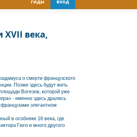
гиды
вход
 XVII века,
радамуса о смерти французского
нции.
Позже здесь будут жить
площади Вогезов, которой уже
ера» - именно здесь дрались
м французами элегантном
ый в особняке 16 века, где
иктора Гюго и много другого