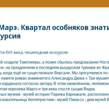
Марэ. Квартал особняков знати
курсия
й создали Тамплиеры, а позже сбылось предсказание Ност
чи, на праздничном и последнем рыцарском турнире во
Фра
у, когда ещё не существовало
Версаля.
Мы прогуляемся по 
й памяти роман знаменитого Александра Дюма « Три мушкет
и кардинала согласно автору. В этом оживлённом, любимо
итая королева Марго и три века спустя сыщик Видок.
ных музеев : музей истории Парижа Карнавале, расположенн
новательница беллетристики ; музей Пикассо ; дом-музей В