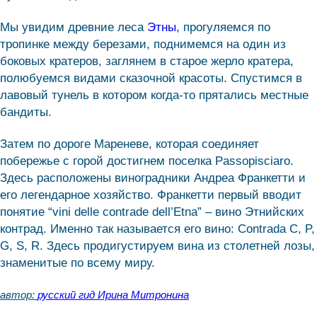
Мы увидим древние леса
Этны,
прогуляемся по
тропинке между березами, поднимемся на один из
боковых кратеров, заглянем в старое жерло кратера,
полюбуемся видами сказочной красоты. Спустимся в
лавовый тунель в котором когда-то прятались местные
бандиты.
Затем по дороге Мареневе, которая соединяет
побережье с горой достигнем поселка Passopisciaro.
Здесь расположены виноградники Андреа Франкетти и
его легендарное хозяйство. Франкетти первый вводит
понятие “vini delle contrade dell’Etna” – вино Этнийских
контрад. Именно так называется его вино: Contrada C, P,
G, S, R. Здесь продигустируем вина из столетней лозы,
знаменитые по всему миру.
автор:
русский гид Ирина Митронина