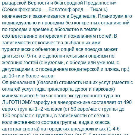
рыцарской Верности и благородной Преданности»
(
Секешфехервар
— Балатонфюред — Тихань)
начинается и заканчивается в Будапеште. Планируем его
индивидуально и проводим без конкретных ограничений
по городам и времени; абсолютно в темпе и
соответственно интересам и пожеланиям гостей. В
зависимости от количества выбранных ими
туристических объектов и опций вся поездка может
длиться от 9-ти, а с дополнительными опциями по
желанию гостей (с музеями, с обедом или ужином, с
дегустациями, с посещением кондитерской и пляжа, пр.)
до 10-ти и более часов.
Опциональная (базовая) стоимость наших услуг (вместе с
оплатой услуг гида, транспорта, дорог и парковок)
минимального 9-ти часового экскурсионного тура по
ЛЬГОТНОМУ тарифу на внедорожнике составляет от 490
евро с группы 1–2 человек (от 50 евро/час с группы до
130 евро/час с группы, в зависимости от сезона,
количественного состава группы, вида и класса
автотранспорта) на городских внедорожниках (1-4-6