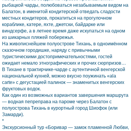
рыбацкой чарды, полюбоваться незабываемым видом на
Балатон,
в именитой кондитерской отведать сладости
местных кондитеров, прокатиться на прогулочном
кораблике, катере, яхте, джетски, байдарке или
виндсерфе, а в летнее время даже искупаться на одном
из шикарных пляжей побережья.
На живописнейшем полуострове
Тихань,
в одноимённом
сказочном городишке, наряду с привычными
туристическими достопримечательностями, гостей
ожидает немало этнографических и прочих сюрпризов…
В
Тихане
в трактирчике-чарде с аутентичной венгерской
национальной кухней, можно вкусно поужинать «ala
carte» с дегустацией палинок — знаменитых венгерских
фруктовых водок.
Как один из возможных вариантов завершения маршрута
— водная пепреправа на пароме через
Балатон
с
полуострова
Тихань
в курортный город Шиофок (или
Замарди).
*
Экскурсионный тур «Боривар — замок пламенной Любви,