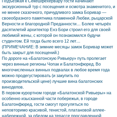
Подъезжая к Секешфехервару гости начинают
экскурсионный тур с посещения и осмотра знаменитого, и
не менее сказочного, причудливого замка Боривар —
своеобразного памятника пламенной Любви, рыцарской
Верности и благородной Преданности… Более четырёх
дасятилетий архитектор Енэ Бори строил его для своей
любимой жены, с которой он познакомился будучи
студентом. Ей тогда было всего 12 лет…
(ПРИМЕЧАНИЕ: В зимние месяцы замок Боривар может
быть закрыт для посещений.)
По дороге на «Балатонскую Ривьеру» путь пролегает
через винные регионы Чопак и Балатонфюред. Во
многочисленных винных подвалах в любое время года
можно продегустировать (и закупить по
производительской цене) лучшие вина балатонских
виноделов.
В первом курортном городе «Балатонской Ривьеры» на
особенно изысканной части побережья, в городе
Балатонфюред, гости смогут прогуляться по
неповторимо красивой, тенистой, платановой аллее-
набережной, за обедом на терассе прославленной