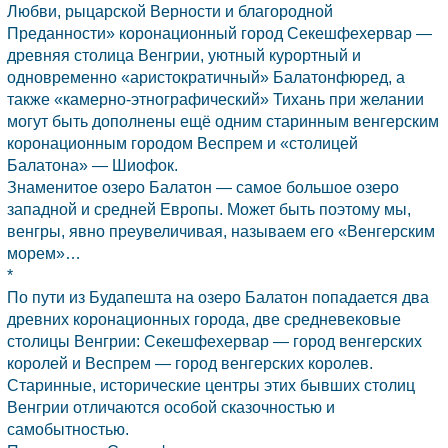
Любви, рыцарской Верности и благородной
Преданности» коронационный город
Секешфехервар
—
древняя столица
Венгрии,
уютный курортный и
одновременно «аристократичный» Балатонфюред, а
также «камерно-этнографический»
Тихань
при желании
могут быть дополнены ещё одним старинным венгерским
коронационным городом Веспрем и «столицей
Балатона» — Шиофок.
Знаменитое озеро
Балатон
— самое большое озеро
западной и средней Европы. Может быть поэтому мы,
венгры, явно преувеличивая, называем его «Венгерским
морем»…
*
По пути из Будапешта на озеро
Балатон
попадается два
древних коронационных города, две средневековые
столицы Венгрии:
Секешфехервар
— город венгерских
королей и Веспрем — город венгерских королев.
Старинные, исторические центры этих бывших столиц
Венгрии
отличаются особой сказочностью и
самобытностью.