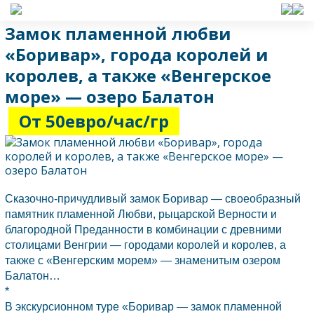
Замок пламенной любви
«Боривар», города королей и
королев, а также «Венгерское
море» — озеро Балатон
От 50евро/час/гр
Сказочно-причудливый замок Боривар — своеобразный
памятник пламенной Любви, рыцарской Верности и
благородной Преданности в комбинации с древними
столицами
Венгрии
— городами королей и королев, а
также с «Венгерским морем» — знаменитым озером
Балатон…
*
В экскурсионном туре «Боривар — замок пламенной