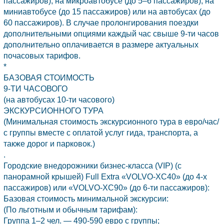
пассажиров), на микроавтобусе (до 5–6 пассажиров), на
миниавтобусе (до 15 пассажиров) или на автобусах (до
60 пассажиров). В случае пролонгирования поездки
дополнительными опциями каждый час свыше 9-ти часов
дополнительно оплачивается в размере актуальных
почасовых тарифов.
*
БАЗОВАЯ СТОИМОСТЬ
9-ТИ ЧАСОВОГО
(на автобусах 10-ти часового)
ЭКСКУРСИОННОГО ТУРА
(Минимальная стоимость экскурсионного тура в евро/час/
с группы вместе с оплатой услуг гида, транспорта, а
также дорог и парковок.)
.
Городские внедорожники бизнес-класса (VIP) (с
панорамной крышей) Full Extra «VOLVO-XC40» (до 4-х
пассажиров) или «VOLVO-XC90» (до 6-ти пассажиров):
Базовая стоимость минимальной экскурсии:
(По льготным и обычным тарифам):
Группа 1–2 чел. — 490-590 евро с группы;