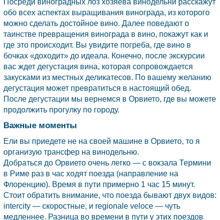
Посреди виноградных лоз хозяева винодельни расскажут
обо всех аспектах выращивания винограда, из которого
можно сделать достойное вино. Далее поведают о
таинстве превращения винограда в вино, покажут как и
где это происходит. Вы увидите погреба, где вино в
бочках «доходит» до идеала. Конечно, после экскурсии
вас ждет дегустация вина, которая сопровождается
закусками из местных деликатесов. По вашему желанию
дегустация может превратиться в настоящий обед.
После дегустации мы вернемся в
Орвието,
где вы можете
продолжить прогулку по городу.
Важные моменты
Ели вы приедете не на своей машине в Орвието, то я
организую трансфер на винодельню.
Добраться до Орвието очень легко — с вокзала Термини
в Риме раз в час ходят поезда (направление на
Флоренцию). Время в пути примерно 1 час 15 минут.
Стоит обратить внимание, что поезда бывают двух видов:
intercity — скоростные, и regionale veloce — чуть
медленнее. Разница во времени в пути у этих поездов