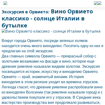
Вино Орвието
Экскурсия в Орвието:
классико - солнце Италии в
бутылке
Вокруг города
Орвието,
посреди зеленых холмов
находится очень много виноделен. Посетить одну из них я
предлагаю на этой экскурсии.
Два главных символа
Орвието
— прекрасный собор с
золотыми мозаиками на фасаде и вино, которое еще
древние римляне называли жидким золотом. Экскурсия
посвящается истории, искусству и виноделию
Орвието.
Орвието
— край, знаменитый винами. История
виноделия в этом регионе уходит во времена этрусков.
Легенда гласит, что древние римляне распробовали вино
из виноделен Волсинии (так римляне называли город) и с
удовольствием покупали его у этрусков. В Средние века
мастерство производства вин продолжало развиваться,