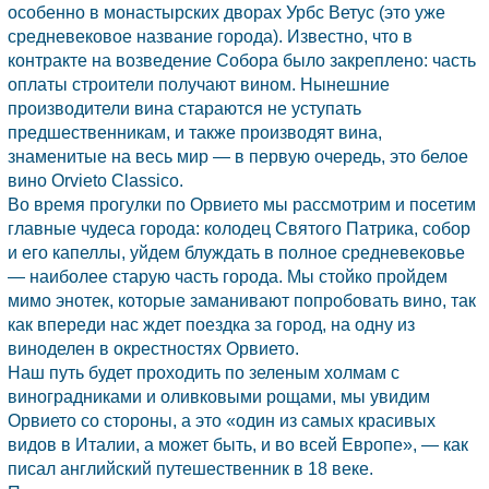
особенно в монастырских дворах Урбс Ветус (это уже
средневековое название города). Известно, что в
контракте на возведение Собора было закреплено: часть
оплаты строители получают вином. Нынешние
производители вина стараются не уступать
предшественникам, и также производят вина,
знаменитые на весь мир — в первую очередь, это белое
вино Orvieto Classico.
Во время прогулки по
Орвието
мы рассмотрим и посетим
главные чудеса города: колодец Святого Патрика, собор
и его капеллы, уйдем блуждать в полное средневековье
— наиболее старую часть города. Мы стойко пройдем
мимо энотек, которые заманивают попробовать вино, так
как впереди нас ждет поездка за город, на одну из
виноделен в окрестностях
Орвието.
Наш путь будет проходить по зеленым холмам с
виноградниками и оливковыми рощами, мы увидим
Орвието
со стороны, а это «один из самых красивых
видов в
Италии,
а может быть, и во всей Европе», — как
писал английский путешественник в 18 веке.