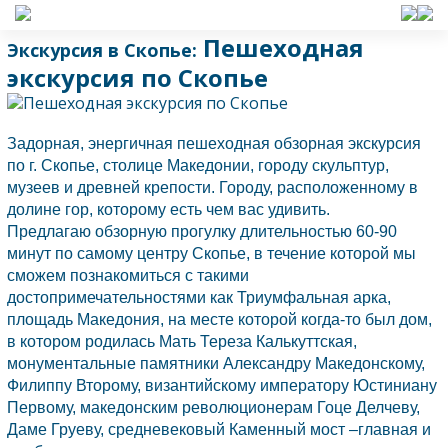
Пешеходная
Экскурсия в Скопье:
экскурсия по Скопье
Задорная, энергичная пешеходная обзорная экскурсия
по г.
Скопье,
столице
Македонии,
городу скульптур,
музеев и древней крепости. Городу, расположенному в
долине гор, которому есть чем вас удивить.
Предлагаю обзорную прогулку длительностью 60-90
минут по самому центру
Скопье,
в течение которой мы
сможем познакомиться с такими
достопримечательностями как Триумфальная арка,
площадь
Македония,
на месте которой когда-то был дом,
в котором родилась Мать Тереза Калькуттская,
монументальные памятники Александру Македонскому,
Филиппу Второму, византийскому императору Юстиниану
Первому, македонским революционерам Гоце Делчеву,
Даме Груеву, средневековый Каменный мост –главная и