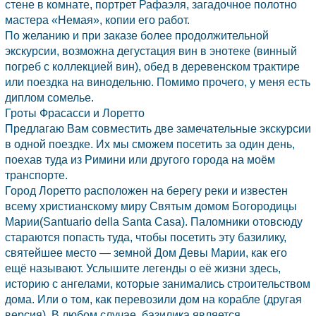
стене в комнате, портрет Рафаэля, загадочное полотно
мастера «Немая», копии его работ.
По желанию и при заказе более продолжительной
экскурсии, возможна дегустация вин в энотеке (винный
погреб с коллекцией вин), обед в деревенском трактире
или поездка на винодельню. Помимо прочего, у меня есть
диплом сомелье.
Гроты Фрасасси и Лоретто
Предлагаю Вам совместить две замечательные экскурсии
в одной поездке. Их мы сможем посетить за один день,
поехав туда из
Римини
или другого города на моём
транспорте.
Город Лоретто расположен на берегу реки и известен
всему христианскому миру Святым домом Богородицы
Марии(Santuario della Santa Casa). Паломники отовсюду
стараются попасть туда, чтобы посетить эту базилику,
святейшее место — земной Дом Девы Марии, как его
ещё называют. Услышите легенды о её жизни здесь,
историю с ангелами, которые занимались строительством
дома. Или о том, как перевозили дом на корабле (другая
версия). В любом случае, базилика является