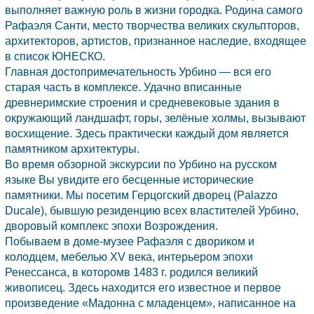
выполняет важную роль в жизни городка. Родина самого
Рафаэля Санти, место творчества великих скульпторов,
архитекторов, артистов, признанное наследие, входящее
в список ЮНЕСКО.
Главная достопримечательность Урбино — вся его
старая часть в комплексе. Удачно вписанные
древнеримские строения и средневековые здания в
окружающий ландшафт, горы, зелёные холмы, вызывают
восхищение. Здесь практически каждый дом является
памятником архитектуры.
Во время обзорной экскурсии по Урбино на русском
языке Вы увидите его бесценные исторические
памятники. Мы посетим Герцогский дворец (Palazzo
Ducale), бывшую резиденцию всех властителей Урбино,
дворовый комплекс эпохи Возрождения.
Побываем в доме-музее Рафаэля с двориком и
колодцем, мебелью XV века, интерьером эпохи
Ренессанса, в которомв 1483 г. родился великий
живописец. Здесь находится его известное и первое
произведение «Мадонна с младенцем», написанное на