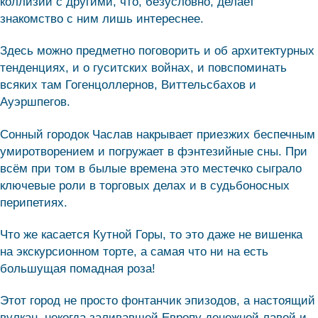
коллизии с другими, что, безусловно, делает
знакомство с ним лишь интереснее.
Здесь можно предметно поговорить и об архитектурных
тенденциях, и о гуситских войнах, и повспоминать
всяких там Гогенцоллернов, Виттельсбахов и
Ауэршпегов.
Сонный городок Часлав накрывает приезжих беспечным
умиротворением и погружает в фэнтезийные сны. При
всём при том в былые времена это местечко сыграло
ключевые роли в торговых делах и в судьбоносных
перипетиях.
Что же касается Кутной Горы, то это даже не вишенка
на экскурсионном торте, а самая что ни на есть
большущая помадная роза!
Этот город не просто фонтанчик эпизодов, а настоящий
вулкан, некогда заливавшей Европу денежной лавой и