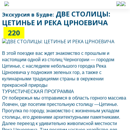
ДВЕ СТОЛИЦЫ:
Экскурсия в Будве:
ЦЕТИНЬЕ И РЕКА ЦРНОЕВИЧА
220
В этой поездке вас ждет знакомство с прошлым и
настоящим одной из столиц
Черногории
— городом
Цетинье, с наследием небольшого городка Река
Црноевича у подножия зеленых гор, а также с
кулинарными традициями страны в окружении
прекрасной природы
ТУРИСТИЧЕСКАЯ ПРОГРАММА
От побережья мы отправимся в область горного массива
Ловчен, где посетим престольную столицу —Цетинье.
Прогулка по городу, знакомство с жизненным укладом
столицы, его древними архитектурными памятниками.
Далее переезд к удивительно живописной местности
Река Црноевича. Там посетим частное хозяйство для