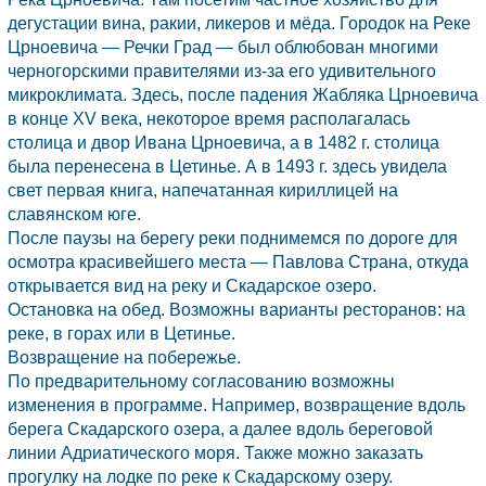
дегустации вина, ракии, ликеров и мёда. Городок на Реке
Црноевича — Речки Град — был облюбован многими
черногорскими правителями из-за его удивительного
микроклимата. Здесь, после падения Жабляка Црноевича
в конце XV века, некоторое время располагалась
столица и двор Ивана Црноевича, а в 1482 г. столица
была перенесена в Цетинье. А в 1493 г. здесь увидела
свет первая книга, напечатанная кириллицей на
славянском юге.
После паузы на берегу реки поднимемся по дороге для
осмотра красивейшего места — Павлова Страна, откуда
открывается вид на реку и Скадарское озеро.
Остановка на обед. Возможны варианты ресторанов: на
реке, в горах или в Цетинье.
Возвращение на побережье.
По предварительному согласованию возможны
изменения в программе. Например, возвращение вдоль
берега Скадарского озера, а далее вдоль береговой
линии Адриатического моря. Также можно заказать
прогулку на лодке по реке к Скадарскому озеру.