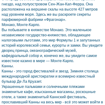
гнездо, над полуостровом Сен-Жан-Кап-Ферра. Она
расположена на вершине скалы на высоте 427 метров
над уровнем моря. Здесь же вы раскроете секреты
парфюмерной фабрики «Фрагонар».
Монако,
Монте-Карло.
Вы побываете в княжестве
Монако.
Это маленькое
независимое государство-княжество, обладающее
налоговыми льготами, это мир Формулы 1 и запутанных
историй королевской семьи, курорты и замки. Вы увидите
дворец принца, океанографический музей,
кафедральный собор и, конечно же, вы увидите самое
известное казино в мире —
Монте-Карло.
Канны.
Канны
- это город фестивалей и звезд. Зимняя столица
международной аристократии и всемирно известный
бульвар Де Ла Круазет.
Украшенные пальмами и солнечными пляжами
знаменитые кафе, изысканные магазины, роскошные
отели, а также знаменитый Каннский фестиваль,
прославивший
Канны
на весь мир - всё это может войти в