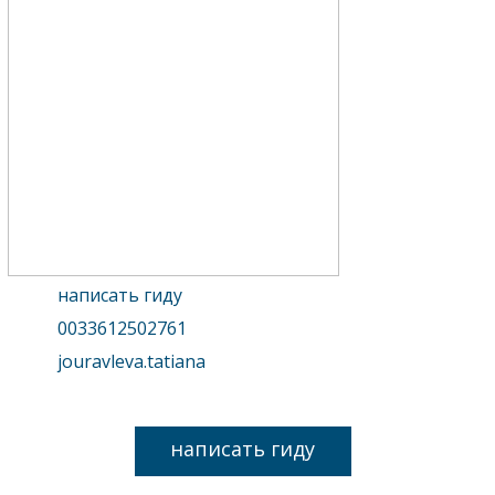
написать гиду
0033612502761
jouravleva.tatiana
написать гиду