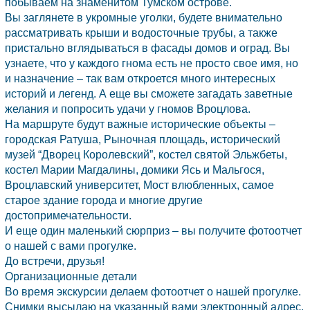
побываем на знаменитом Тумском острове.
Вы заглянете в укромные уголки, будете внимательно
рассматривать крыши и водосточные трубы, а также
пристально вглядываться в фасады домов и оград. Вы
узнаете, что у каждого гнома есть не просто свое имя, но
и назначение – так вам откроется много интересных
историй и легенд. А еще вы сможете загадать заветные
желания и попросить удачи у гномов Вроцлова.
На маршруте будут важные исторические объекты –
городская Ратуша, Рыночная площадь, исторический
музей “Дворец Королевский”, костел святой Эльжбеты,
костел Марии Магдалины, домики Ясь и Мальгося,
Вроцлавский университет, Мост влюбленных, самое
старое здание города и многие другие
достопримечательности.
И еще один маленький сюрприз – вы получите фотоотчет
о нашей с вами прогулке.
До встречи, друзья!
Организационные детали
Во время экскурсии делаем фотоотчет о нашей прогулке.
Снимки высылаю на указанный вами электронный адрес.