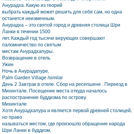
Анурадха. Какую из теорий
выбрать каждый может решить для себя сам, но одна
останется неизменным.
Анурадха – это святой город и древняя столица
Шри
Ланки
в течении 1500
лет. Каждый год тысячи верующих совершают
паломничество по святым
местам Анурадхапуры.
Возвращение в отель
Ужин
Ночь в Анурадапуре.
Palm Garden Village /similar
День 2 Завтрак в отеле. Сбор на ресепшене . Переезд в
Михинтале. Посещение места откуда началось
распостранение буддизма по острову.
Михинтале
Хотя Анурадхапура и является первой древней столицей,
но право
называться местом, где произошло обращение народа
Шри Ланки
в буддизм,