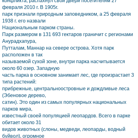
конфликта, распахнул свои двери посетителям 27
февраля 2010 г. В 1905г.
парк признали природным заповедником, а 25 февраля
1938 г. его назвали
Национальным парком страны.
Парк размером в 131 693 гектаров граничит с регионами
Анурадхапура,
Путталам, Маннар на севере острова. Хотя парк
расположен в так
называемой сухой зоне, внутри парка насчитывается
около 60 озер. Западную
часть парка в основном занимает лес, где произрастает 3
типа растений:
прибрежные, центральноостровные и дождливые леса
(Эбеновое дерево,
сатин). Это один из самых популярных национальных
парков мира,
известный своей популяцией леопардов. Всего в парке
обитает около 31
видов животных (слоны, медведи, леопарды, водный
буйвол), огромное