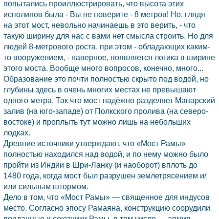
попытались проиллюстрировать, что высота этих
исполинов была - Вы не поверите - 8 метров! Но, глядя
на этот мост, невольно начинаешь в это верить, - что
такую ширину для нас с вами нет смысла строить. Но для
людей 8-метрового роста, при этом - обладающих каким-
то вооружением, - наверное, появляется логика в ширине
этого моста. Вообще много вопросов, конечно, много...
Образование это почти полностью скрыто под водой, но
глубины здесь в очень многих местах не превышают
одного метра. Так что мост надёжно разделяет Манарский
залив (на юго-западе) от Полкского пролива (на северо-
востоке) и проплыть тут можно лишь на небольших
лодках.
Древние источники утверждают, что «Мост Рамы»
полностью находился над водой, и по нему можно было
пройти из
Индии
в Шри-Ланку (и наоборот) вплоть до
1480 года, когда мост был разрушен землетрясением и/
или сильным штормом.
Дело в том, что «Мост Рамы» — священное для индусов
место. Согласно эпосу Рамаяна, конструкцию соорудили
подданные и союзники Рамы, в том числе — армия