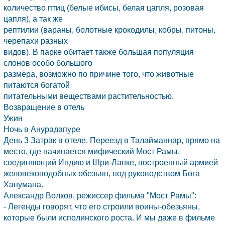
количество птиц (белые ибисы, белая цапля, розовая
цапля), а так же
рептилии (вараны, болотные крокодилы, кобры, питоны,
черепахи разных
видов). В парке обитает также большая популяция
слонов особо большого
размера, возможно по причине того, что животные
питаются богатой
питательными веществами растительностью.
Возвращение в отель
Ужин
Ночь в Анурадапуре
День 3 Затрак в отеле. Переезд в Талайманнар, прямо на
место, где начинается мифический Мост Рамы,
соединяющий
Индию
и Шри-Ланке, построенный армией
желовекоподобных обезьян, под руководством Бога
Ханумана.
Александр Волков, режиссер фильма "Мост Рамы":
- Легенды говорят, что его строили воины-обезьяны,
которые были исполинского роста. И мы даже в фильме