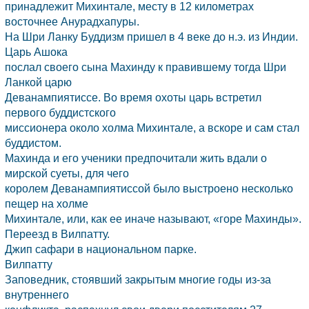
принадлежит Михинтале, месту в 12 километрах
восточнее Анурадхапуры.
На
Шри Ланку
Буддизм пришел в 4 веке до н.э. из
Индии.
Царь Ашока
послал своего сына Махинду к правившему тогда Шри
Ланкой царю
Деванампиятиссе. Во время охоты царь встретил
первого буддистского
миссионера около холма Михинтале, а вскоре и сам стал
буддистом.
Махинда и его ученики предпочитали жить вдали о
мирской суеты, для чего
королем Деванампиятиссой было выстроено несколько
пещер на холме
Михинтале, или, как ее иначе называют, «горе Махинды».
Переезд в Вилпатту.
Джип сафари в национальном парке.
Вилпатту
Заповедник, стоявший закрытым многие годы из-за
внутреннего