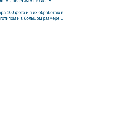
в, мы посетим от 10 до 15
ра 100 фото и я их обработаю в
оготипом и в большом размере …