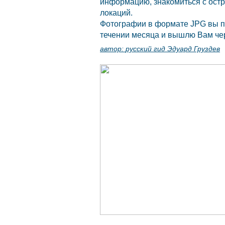
информацию, знакомиться с остр
локаций.
Фотографии в формате JPG вы по
течении месяца и вышлю Вам чер
автор:
русский гид Эдуард Груздев