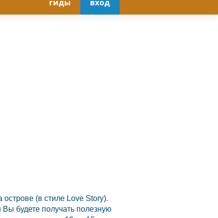
гиды
вход
строве (в стиле Love Story).
и Вы будете получать полезную