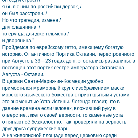
я был с ним по-российски дерзок, /
он был расстроен. /
Но что трагедия, измена /
для славянина, /
то ерунда для джентльмена /
и дворянина."
Пройдемся по еврейскому гетто, имеющему богатую
историю. От античного Портика Октавии, перестроенного
при Августе в 33—23 годах до н. э. остались развалины, а
посвящен этот портик сестре императора Октавиана
Августа - Октавии.
В церкви Санта-Мария-ин-Космедин удобно
примостился мраморный круг с изображением маски
морского языческого божества с приоткрытыми устами,
это знаменитые Уста Истины. Легенда гласит, что в
давние времена если человек, вложивший руку в
отверстие, лжет о своей верности, то каменные уста
оттяпают её безжалостно. Так проверяли на верность
друг друга супружеские пары.
А на живописной площади перед церковью среди