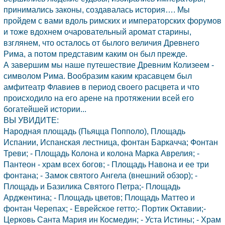
принимались законы, создавалась история…. Мы
пройдем с вами вдоль римских и императорских форумов
и тоже вдохнем очаровательный аромат старины,
взглянем, что осталось от былого величия Древнего
Рима, а потом представим каким он был прежде.
А завершим мы наше путешествие Древним Колизеем -
символом Рима. Вообразим каким красавцем был
амфитеатр Флавиев в период своего расцвета и что
происходило на его арене на протяжении всей его
богатейшей истории...
ВЫ УВИДИТЕ:
Народная площадь (Пьяцца Попполо), Площадь
Испании,
Испанская лестница, фонтан Баркачча; Фонтан
Треви; - Площадь Колона и колона Марка Аврелия; -
Пантеон - храм всех богов; - Площадь Навона и ее три
фонтана; - Замок святого Ангела (внешний обзор); -
Площадь и Базилика Святого Петра;- Площадь
Арджентина; - Площадь цветов; Площадь Маттео и
фонтан Черепах; - Еврейское гетто;- Портик Октавии;-
Церковь Санта Мария ин Космедин; - Уста Истины; - Храм