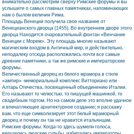
внимательно рассмотрим сверху Римские форумы и вы
услышите о самых главных памятниках, напоминающих
нам о былом величии Рима.
Площадь Венеции получила свое название от
Венецианского дворца (1455). Во внутреннем дворе этого
дворца Находится очаровательный фонтан «Венчание
Венеции с Морем». Эту площадь многие называют
магическим входом в Античный мир, и действительно,
неподалеку отсюда расположились почти все самые
древние памятники, а так же римские и императорские
форумы.
Величественный дворец из белого мрамора в стиле
«ампир» -мемориальный комплекс Витториано или
Алтарь Отечества, посвященный объединению
Италии.
Его называют то челюстью, то пишущей машинкой, то
свадебным тортом. Но на самом деле это вполне удачное
и впечатляющее архитектурное создание; я расскажу
вам, что еще символизирует этот белый мраморный
дворец и почему он так не нравится итальянцам.
Римские форумы. Когда-то здесь шумели голоса,
вершились людские судьбы, избирались императоры,