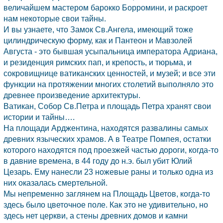
величайшем мастером барокко Борромини, и раскроет
нам некоторые свои тайны.
И вы узнаете, что Замок Св.Ангела, имеющий тоже
цилиндрическую форму, как и Пантеон и Мавзолей
Августа - это бывшая усыпальница императора Адриана,
и резиденция римских пап, и крепость, и тюрьма, и
сокровищнице ватиканских ценностей, и музей; и все эти
функции на протяжении многих столетий выполняло это
древнее произведение архитектуры.
Ватикан, Собор Св.Петра и площадь Петра хранят свои
истории и тайны….
На площади Арджентина, находятся развалины самых
древних языческих храмов. А в Театре Помпея, остатки
которого находятся под проезжей частью дороги, когда-то
в давние времена, в 44 году до н.э. был убит Юлий
Цезарь. Ему нанесли 23 ножевые раны и только одна из
них оказалась смертельной.
Мы непременно заглянем на Площадь Цветов, когда-то
здесь было цветочное поле. Как это не удивительно, но
здесь нет церкви, а стены древних домов и камни