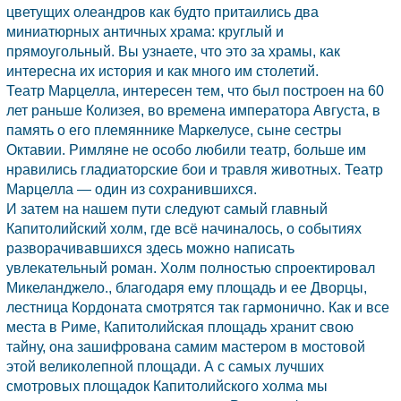
цветущих олеандров как будто притаились два
миниатюрных античных храма: круглый и
прямоугольный. Вы узнаете, что это за храмы, как
интересна их история и как много им столетий.
Театр Марцелла, интересен тем, что был построен на 60
лет раньше Колизея, во времена императора Августа, в
память о его племяннике Маркелусе, сыне сестры
Октавии. Римляне не особо любили театр, больше им
нравились гладиаторские бои и травля животных. Театр
Марцелла — один из сохранившихся.
И затем на нашем пути следуют самый главный
Капитолийский холм, где всё начиналось, о событиях
разворачивавшихся здесь можно написать
увлекательный роман. Холм полностью спроектировал
Микеланджело., благодаря ему площадь и ее Дворцы,
лестница Кордоната смотрятся так гармонично. Как и все
места в Риме, Капитолийская площадь хранит свою
тайну, она зашифрована самим мастером в мостовой
этой великолепной площади. А с самых лучших
смотровых площадок Капитолийского холма мы