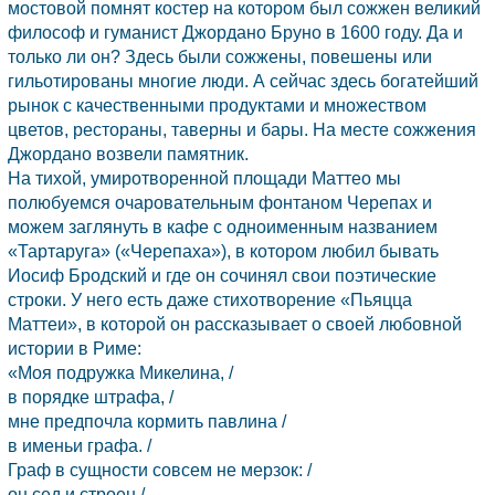
мостовой помнят костер на котором был сожжен великий
философ и гуманист Джордано Бруно в 1600 году. Да и
только ли он? Здесь были сожжены, повешены или
гильотированы многие люди. А сейчас здесь богатейший
рынок с качественными продуктами и множеством
цветов, рестораны, таверны и бары. На месте сожжения
Джордано возвели памятник.
На тихой, умиротворенной площади Маттео мы
полюбуемся очаровательным фонтаном Черепах и
можем заглянуть в кафе с одноименным названием
«Тартаруга» («Черепаха»), в котором любил бывать
Иосиф Бродский и где он сочинял свои поэтические
строки. У него есть даже стихотворение «Пьяцца
Маттеи», в которой он рассказывает о своей любовной
истории в Риме:
«Моя подружка Микелина, /
в порядке штрафа, /
мне предпочла кормить павлина /
в именьи графа. /
Граф в сущности совсем не мерзок: /
он сед и строен /