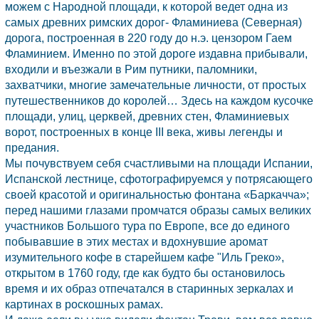
можем с Народной площади, к которой ведет одна из
самых древних римских дорог- Фламиниева (Северная)
дорога, построенная в 220 году до н.э. цензором Гаем
Фламинием. Именно по этой дороге издавна прибывали,
входили и въезжали в
Рим
путники, паломники,
захватчики, многие замечательные личности, от простых
путешественников до королей… Здесь на каждом кусочке
площади, улиц, церквей, древних стен, Фламиниевых
ворот, построенных в конце III века, живы легенды и
предания.
Мы почувствуем себя счастливыми на площади
Испании,
Испанской лестнице, сфотографируемся у потрясающего
своей красотой и оригинальностью фонтана «Баркачча»;
перед нашими глазами промчатся образы самых великих
участников Большого тура по Европе, все до единого
побывавшие в этих местах и вдохнувшие аромат
изумительного кофе в старейшем кафе "Иль Греко»,
открытом в 1760 году, где как будто бы остановилось
время и их образ отпечатался в старинных зеркалах и
картинах в роскошных рамах.