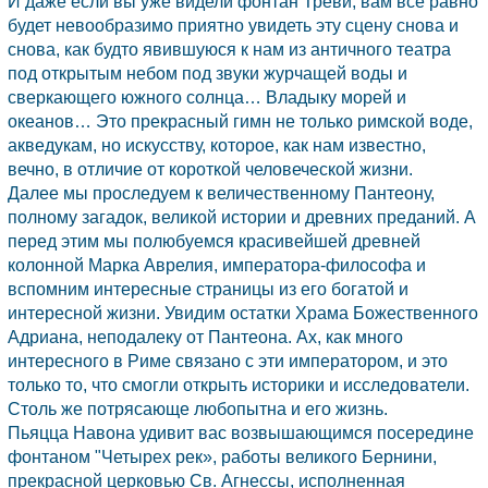
И даже если вы уже видели фонтан Треви, вам все равно
будет невообразимо приятно увидеть эту сцену снова и
снова, как будто явившуюся к нам из античного театра
под открытым небом под звуки журчащей воды и
сверкающего южного солнца… Владыку морей и
океанов… Это прекрасный гимн не только римской воде,
акведукам, но искусству, которое, как нам известно,
вечно, в отличие от короткой человеческой жизни.
Далее мы проследуем к величественному Пантеону,
полному загадок, великой истории и древних преданий. А
перед этим мы полюбуемся красивейшей древней
колонной Марка Аврелия, императора-философа и
вспомним интересные страницы из его богатой и
интересной жизни. Увидим остатки Храма Божественного
Адриана, неподалеку от Пантеона. Ах, как много
интересного в Риме связано с эти императором, и это
только то, что смогли открыть историки и исследователи.
Столь же потрясающе любопытна и его жизнь.
Пьяцца Навона удивит вас возвышающимся посередине
фонтаном "Четырех рек», работы великого Бернини,
прекрасной церковью Св. Агнессы, исполненная