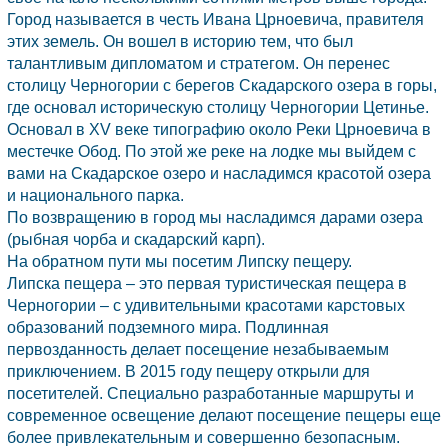
Город называется в честь Ивана Црноевича, правителя
этих земель. Он вошел в историю тем, что был
талантливым дипломатом и стратегом. Он перенес
столицу
Черногории
с берегов Скадарского озера в горы,
где основал историческую столицу
Черногории
Цетинье.
Основал в XV веке типографию около Реки Црноевича в
местечке Обод. По этой же реке на лодке мы выйдем с
вами на Скадарское озеро и насладимся красотой озера
и национального парка.
По возвращению в город мы насладимся дарами озера
(рыбная чорба и скадарский карп).
На обратном пути мы посетим Липску пещеру.
Липска пещера – это первая туристическая пещера в
Черногории
– с удивительными красотами карстовых
образований подземного мира. Подлинная
первозданность делает посещение незабываемым
приключением. В 2015 году пещеру открыли для
посетителей. Специально разработанные маршруты и
современное освещение делают посещение пещеры еще
более привлекательным и совершенно безопасным.