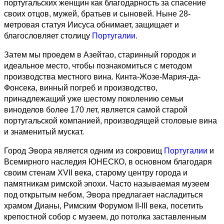
португальских женщин как благодарность за спасение
своих отцов, мужей, братьев и сыновей. Ныне 28-
метровая статуя Иисуса обнимает, защищает и
благословляет столицу
Португалии.
Затем мы проедем в Азейтао, старинный городок и
идеальное место, чтобы познакомиться с методом
производства местного вина. Кинта-Жозе-Мария-да-
Фонсека, винный погреб и производство,
принадлежащий уже шестому поколению семьи
виноделов более 170 лет, является самой старой
португальской компанией, производящей столовые вина
и знаменитый мускат.
Город Эвора является одним из сокровищ
Португалии
и
Всемирного наследия ЮНЕСКО, в основном благодаря
своим стенам XVII века, старому центру города и
памятникам римской эпохи. Часто называемая музеем
под открытым небом, Эвора предлагает насладиться
храмом Дианы, Римским Форумом II-III века, посетить
крепостной собор с музеем, до потолка заставленным