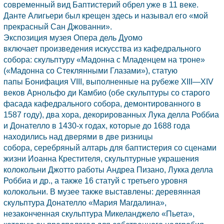
современный вид Баптистерий обрел уже в 11 веке.
Данте Алигьери был крещен здесь и называл его «мой
прекрасный Сан Джованни».
Экспозиция музея Опера дель Дуомо
включает произведения искусства из кафедрального
собора: скульптуру «Мадонна с Младенцем на троне»
(«Мадонна со Стеклянными Глазами»), статую
папы Бонифация VIII, выполненные на рубеже XIII—XIV
веков Арнольфо ди Камбио (обе скульптуры со старого
фасада кафедрального собора, демонтированного в
1587 году), два хора, декорированных Лука делла Роббиа
и Донателло в 1430-х годах, которые до 1688 года
находились над дверями в две ризницы
собора, серебряный алтарь для баптистерия со сценами
жизни Иоанна Крестителя, скульптурные украшения
колокольни Джотто работы Андреа Пизано,
Лукка
делла
Роббиа и др., а также 16 статуй с третьего уровня
колокольни. В музее также выставлены: деревянная
скульптура Донателло «Мария Магдалина»,
незаконченная скульптура Микеланджело «Пьета»,