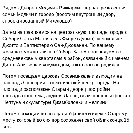
Рядом - Дворец Медичи - Риккарди , первая резиденция
семьи Медичи в городе (посетим внутренний двор,
спроектированный Микелоццо).
Затем направляемся на центральную площадь города к
Собору Санта Мария дель Фьоре (Дуомо), колокольне
Джотто и Баптистерию Сан-Джованни. По вашему
желанию можно зайти в Собор. Затем проследуем по
средневековым кварталам в район, связанный с именем
Данте Алигьери и увидим дом, в котором он родился.
Потом посещаем церковь Орсанмикеле и выходим на
площадь Синьории – политический центр города. На
площади расположен Старый дворец постройки
тринадцатого века, лоджия Ланци, великолепный фонтан
Нептуна и скульптуры Джамболоньи и Челлини.
Потом проходим по площади Уффици и идем к Старому
мосту, который до сих пор сохраняет свой облик конца 15
века.