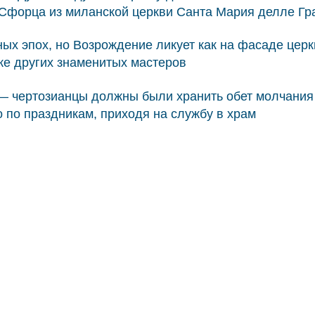
форца из миланской церкви Санта Мария делле Грац
ых эпох, но Возрождение ликует как на фасаде церкв
кже других знаменитых мастеров
— чертозианцы должны были хранить обет молчания и
 по праздникам, приходя на службу в храм