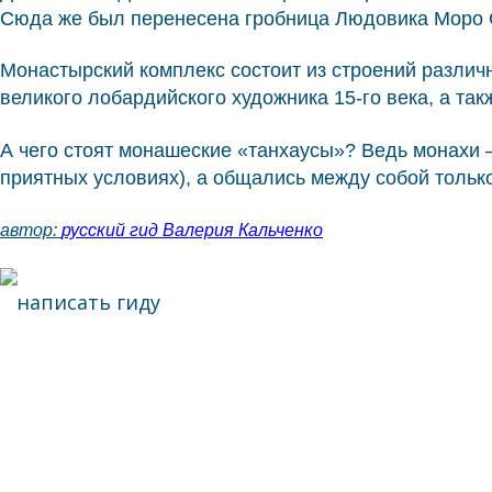
Сюда же был перенесена гробница Людовика Моро С
Монастырский комплекс состоит из строений различн
великого лобардийского художника 15-го века, а та
А чего стоят монашеские «танхаусы»? Ведь монахи 
приятных условиях), а общались между собой только
автор:
русский гид Валерия Кальченко
написать гиду
написать гиду