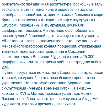
обязательно: праздничная архитектура, роскошные залы,
зеркальные стены, ювелирные шедевры из золота,
серебра, слоновой кости, один из самых больших в мире
бриллиантов весом в 41 карат, «Мавр с изумрудным
штуфом», украшенный изумрудами, рубинами,
сапфирами, топазами. А ведь надо ещё побывать в
возрожденной барочной церкви Фрауэнкирхе, увидеть
«Шествие князей» — знаменитое настенное панно из
мейсенского фарфора: конная процессия, отражающая
тысячелетнюю историю правления в Саксонии
княжеского дома Веттинов. Чудо, но из почти 25.000
фарфоровых плиток во время войны пострадало всего
200.
Нужно прогуляться по «Балкону Европы», по Брюльской
террасе, созданной на остатках бывших крепостных
укреплений. Наверх ведёт лестница, украшенная
скульптурами «Четыре времени суток», а внизу —
казематы XVI в. Мы постараемся успеть как можно
больше: полюбоваться стеклянным куполом Академии
художеств, который дрезденцы величают