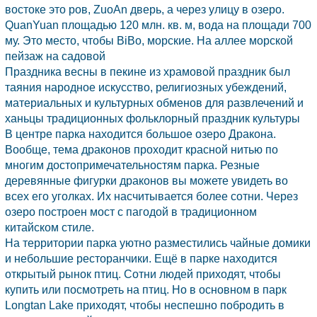
востоке это ров, ZuoAn дверь, а через улицу в озеро.
QuanYuan площадью 120 млн. кв. м, вода на площади 700
му. Это место, чтобы BiBo, морские. На аллее морской
пейзаж на садовой
Праздника весны в пекине из храмовой праздник был
таяния народное искусство, религиозных убеждений,
материальных и культурных обменов для развлечений и
ханьцы традиционных фольклорный праздник культуры
В центре парка находится большое озеро Дракона.
Вообще, тема драконов проходит красной нитью по
многим достопримечательностям парка. Резные
деревянные фигурки драконов вы можете увидеть во
всех его уголках. Их насчитывается более сотни. Через
озеро построен мост с пагодой в традиционном
китайском стиле.
На территории парка уютно разместились чайные домики
и небольшие ресторанчики. Ещё в парке находится
открытый рынок птиц. Сотни людей приходят, чтобы
купить или посмотреть на птиц. Но в основном в парк
Longtan Lake приходят, чтобы неспешно побродить в