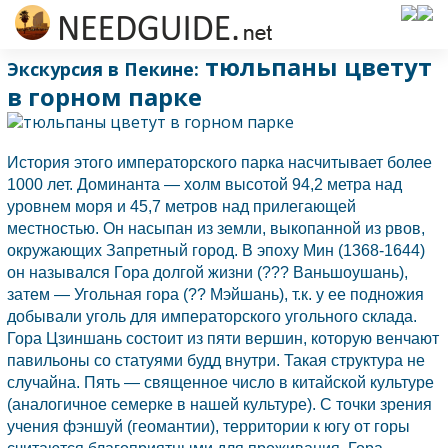
тюльпаны цветут
Экскурсия в Пекине:
в горном парке
История этого императорского парка насчитывает более
1000 лет. Доминанта — холм высотой 94,2 метра над
уровнем моря и 45,7 метров над прилегающей
местностью. Он насыпан из земли, выкопанной из рвов,
окружающих Запретный город. В эпоху Мин (1368-1644)
он назывался Гора долгой жизни (??? Ваньшоушань),
затем — Угольная гора (?? Мэйшань), т.к. у ее подножия
добывали уголь для императорского угольного склада.
Гора Цзиншань состоит из пяти вершин, которую венчают
павильоны со статуями будд внутри. Такая структура не
случайна. Пять — священное число в китайской культуре
(аналогичное семерке в нашей культуре). С точки зрения
учения фэншуй (геомантии), территории к югу от горы