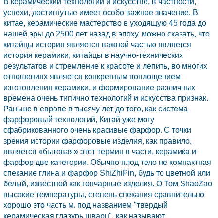
В керамический технологии и искусстве, в частности,
успехи, достигнутые имеет особо важное значение. В
китае, керамические мастерство в уходящую 45 года до
нашей эры до 2500 лет назад в эпоху, можно сказать, что
китайцы история является важной частью является
история керамики, китайцы в научно-технических
результатов и стремление к красоте и лепить, во многих
отношениях является конкретным воплощением
изготовления керамики, и формирование различных
времена очень типично технологий и искусства признак.
Раньше в европе в тысячу лет до того, как система
фарфоровый технологий,
Китай
уже могу
сфабрикованного очень красивые фарфор. С точки
зрения истории фарфоровые изделия, как правило,
является «бытовая» этот термин в части, керамика и
фарфор две категории. Обычно плод тело не компактная
спекание глина и фарфор ShiZhiPin, будь то цветной или
белый, известной как гончарные изделия. О Том ShaoZao
высокие температуры, степень спекания сравнительно
хорошо это часть м. под названием "твердый
керамическая глазурь шварц", как называют