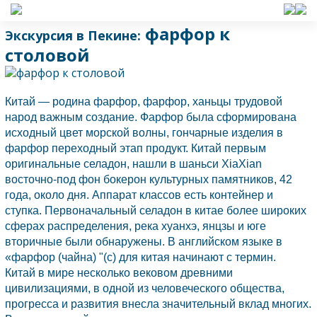
фарфор к
Экскурсия в Пекине:
столовой
Китай
— родина фарфор, фарфор, ханьцы трудовой
народ важным создание. Фарфор была сформирована
исходный цвет морской волны, гончарные изделия в
фарфор переходный этап продукт.
Китай
первым
оригинальные селадон, нашли в шаньси XiaXian
восточно-под фон бокерон культурных памятников, 42
года, около дня. Аппарат классов есть контейнер и
ступка. Первоначальный селадон в китае более широких
сферах распределения, река хуанхэ, янцзы и юге
вторичные были обнаружены. В английском языке в
«фарфор (чайна) "(с) для китая начинают с термин.
Китай
в мире несколько вековом древними
цивилизациями, в одной из человеческого общества,
прогресса и развития внесла значительный вклад многих.