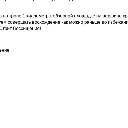
о тропе 1 киллометр к обзорной площадке на вершине кро
туем совершать восхождение как можно раньше во избежан
о Стоит Восхищения!
ение!