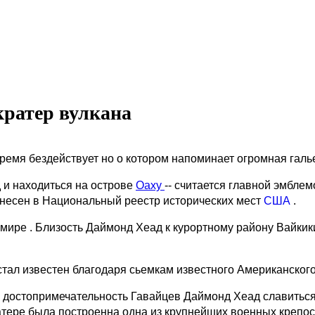
кратер вулкана
время бездействует но о котором напоминает огромная галь
д и находиться на острове
Оаху
-- считается главной эмбле
 внесен в Национальный реестр исторических мест
США
.
 мире . Близость Даймонд Хеад к курортному району Вайк
тал известен благодаря сьемкам известного Американского 
ая достопримечательность Гавайцев Даймонд Хеад славить
ратере была построенна одна из крупнейших военных крепо