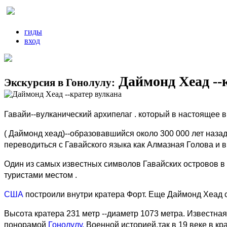
гиды
вход
Даймонд Хеад --
Экскурсия в Гонолулу:
Гавайи--вулканический архипелаг . который в настоящее 
( Даймонд хеад)--образовавшийся около 300 000 лет наза
переводиться с Гавайского языка как Алмазная Голова и
Один из самых известных символов Гавайских островов в
туристами местом .
США
построили внутри кратера Форт. Еще Даймонд Хеад с
Высота кратера 231 метр --диаметр 1073 метра. Известн
понорамой
Гонолулу.
Военной историей.так в 19 веке в к