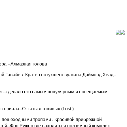
ера --Алмазная голова
мой Гавайев. Кратер потухшего вулкана Даймонд Хеад--
ики --сделало его самым популярным и посещаемым
сериала--Остаться в живых (Lost )
ся пешеходными тропами . Красивой прибрежной
стей--Фро Ружер.где находиться подземный комплекс