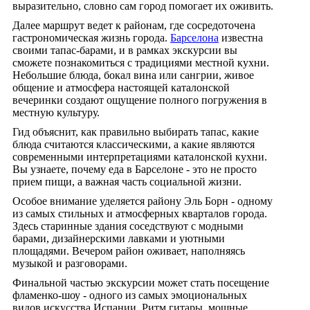
выразительно, словно сам город помогает их оживить.
Далее маршрут ведет к районам, где сосредоточена
гастрономическая жизнь города.
Барселона
известна
своими тапас-барами, и в рамках экскурсии вы
сможете познакомиться с традициями местной кухни.
Небольшие блюда, бокал вина или сангрии, живое
общение и атмосфера настоящей каталонской
вечеринки создают ощущение полного погружения в
местную культуру.
Гид объяснит, как правильно выбирать тапас, какие
блюда считаются классическими, а какие являются
современными интерпретациями каталонской кухни.
Вы узнаете, почему еда в Барселоне - это не просто
прием пищи, а важная часть социальной жизни.
Особое внимание уделяется району Эль Борн - одному
из самых стильных и атмосферных кварталов города.
Здесь старинные здания соседствуют с модными
барами, дизайнерскими лавками и уютными
площадями. Вечером район оживает, наполняясь
музыкой и разговорами.
Финальной частью экскурсии может стать посещение
фламенко-шоу - одного из самых эмоциональных
видов искусства Испании. Ритм гитары, мощные