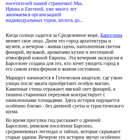
посетителей нашей странички! Мы,
Ирина и Евгений, уже много лет
занимаемся организацией
индивидуальных туров, вплоть до...
Когда солнце садится за Средиземное море,
Барселона
меняет свое лицо. Днем это город архитектуры и
музеев, а вечером - живая сцена, наполненная светом
фонарей, музыкой, ароматами кухни и неспешной
атмосферой южной Европы. Эта вечерняя экскурсия в
Барселоне создана для тех, кто хочет увидеть город в
его самом атмосферном и живом состоянии.
Маршрут начинается в Готическом квартале, где узкие
улицы после заката приобретают особую магию.
Каменные стены отражают мягкий свет фонарей, а
тишина старинных переулков контрастирует с
оживленными площадями. Здесь история ощущается
особенно близко - без дневной суеты и туристического
шума.
Во время прогулки гид расскажет о древней
Барселоне, римском поселении Барсино,
средневековых легендах и тайнах, которые скрывают
старые здания. Вечером эти истории звучат особенно