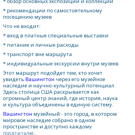
* обзор основных экспозиций и коллекций
* рекомендации по самостоятельному
посещению музеев
Что не входит:
* вход в платные специальные выставки
* питание и личные расходы
* транспорт вне маршрута
* индивидуальные экскурсии внутри музеев
Этот маршрут подойдет тем, кто хочет
увидеть
Вашингтон
через его музейное
наследие и научно-культурный потенциал.
Здесь столица США раскрывается как
огромный центр знаний, где история, наука
и культура объединены в единую систему.
Вашингтон
музейный - это город, в котором
мировое наследие собрано в одном
пространстве и доступно каждому
Вашингтон музейный: Смитсоновский комплекс, культурные сокровища и мировое
посетителю.
наследие в столице США