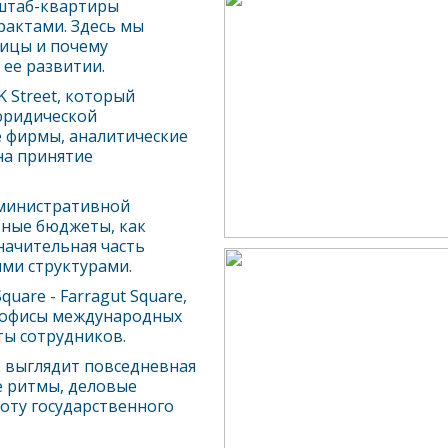
 штаб-квартиры
актами. Здесь мы
лицы и почему
 ее развитии.
 Street, который
юридической
е фирмы, аналитические
на принятие
дминистративной
ьные бюджеты, как
начительная часть
ыми структурами.
uare - Farragut Square,
ы офисы международных
ы сотрудников.
к выглядит повседневная
е ритмы, деловые
оту государственного