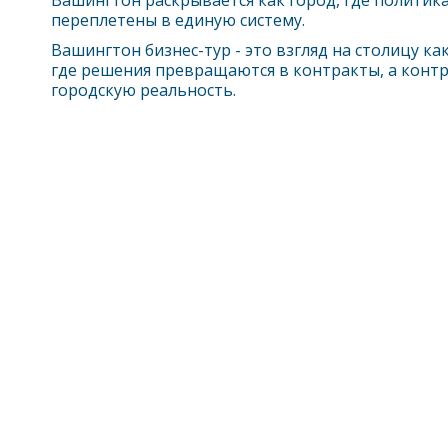
Вашингтон
раскрывается как город, где политик
переплетены в единую систему.
Вашингтон
бизнес-тур - это взгляд на столицу ка
где решения превращаются в контракты, а кон
городскую реальность.