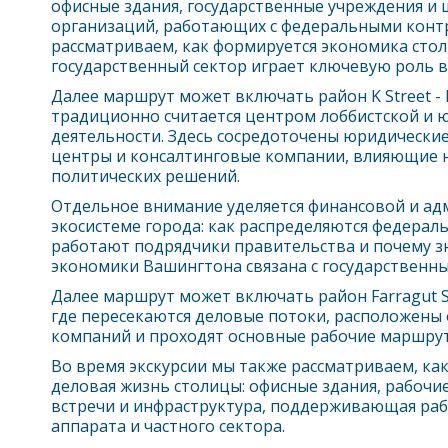
офисные здания, государственные учреждения и
организаций, работающих с федеральными контр
рассматриваем, как формируется экономика сто
государственный сектор играет ключевую роль в
Далее маршрут может включать район K Street - K
традиционно считается центром лоббистской и 
деятельности. Здесь сосредоточены юридически
центры и консалтинговые компании, влияющие 
политических решений.
Отдельное внимание уделяется финансовой и а
экосистеме города: как распределяются федерал
работают подрядчики правительства и почему з
экономики
Вашингтон
а связана с государственн
Далее маршрут может включать район Farragut Sq
где пересекаются деловые потоки, расположен
компаний и проходят основные рабочие маршрут
Во время экскурсии мы также рассматриваем, ка
деловая жизнь столицы: офисные здания, рабочи
встречи и инфраструктура, поддерживающая раб
аппарата и частного сектора.