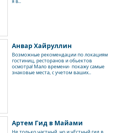
я в...
Анвар Хайруллин
Возможные рекомендации по локациям
гостиниц, ресторанов и обьектов
осмотра! Мало времени- покажу самые
знаковые места, с учетом ваших...
Артем Гид в Майами
Не только частный, но и чЕстный гид в