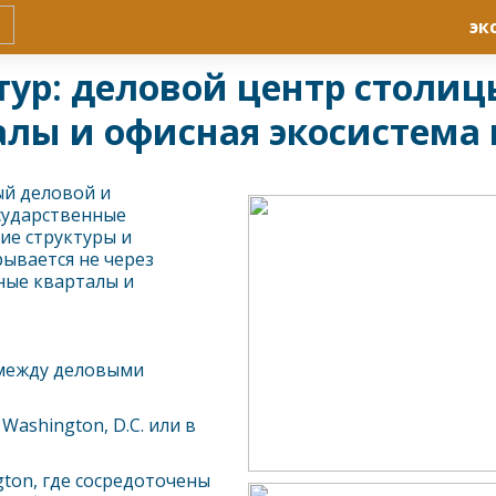
эк
тур: деловой центр столи
алы и офисная экосистема 
ый деловой и
сударственные
ие структуры и
ывается не через
ные кварталы и
 между деловыми
 Washington, D.C. или в
ton, где сосредоточены