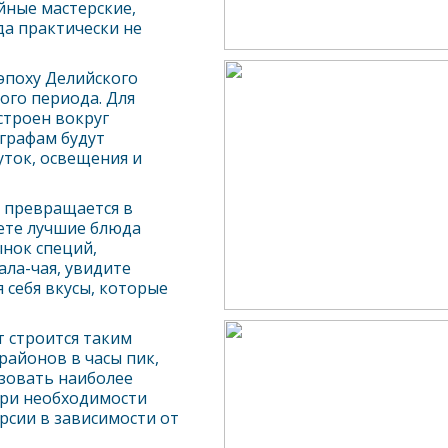
йные мастерские,
да практически не
 эпоху
Дели
йского
ого периода. Для
строен вокруг
графам будут
уток, освещения и
о превращается в
ете лучшие блюда
нок специй,
ла-чая, увидите
 себя вкусы, которые
 строится таким
районов в часы пик,
ьзовать наиболее
При необходимости
рсии в зависимости от