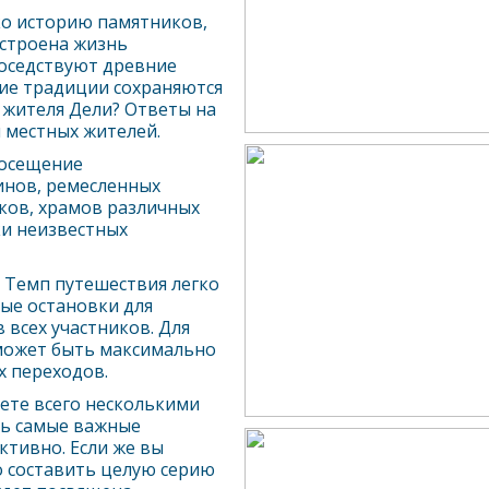
ко историю памятников,
устроена жизнь
соседствуют древние
ие традиции сохраняются
ь жителя
Дели
? Ответы на
 местных жителей.
осещение
инов, ремесленных
ков, храмов различных
ки неизвестных
. Темп путешествия легко
ые остановки для
 всех участников. Для
может быть максимально
 переходов.
аете всего несколькими
ть самые важные
тивно. Если же вы
о составить целую серию