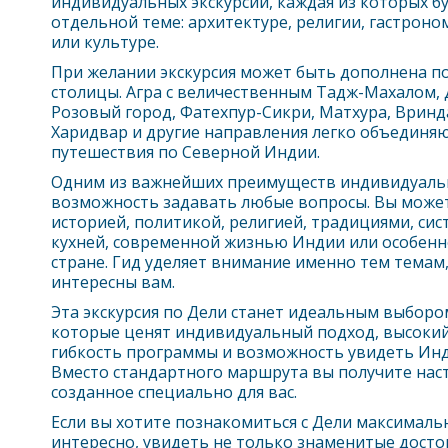
индивидуальных экскурсий, каждая из которых б
отдельной теме: архитектуре, религии, гастроно
или культуре.
При желании экскурсия может быть дополнена п
столицы. Агра с величественным Тадж-Махалом,
Розовый город, Фатехпур-Сикри, Матхура, Вринд
Харидвар и другие направления легко объединя
путешествия по Северной Индии.
Одним из важнейших преимуществ индивидуальн
возможность задавать любые вопросы. Вы може
историей, политикой, религией, традициями, сис
кухней, современной жизнью Индии или особенн
стране. Гид уделяет внимание именно тем темам
интересны вам.
Эта экскурсия по
Дели
станет идеальным выбором
которые ценят индивидуальный подход, высокий
гибкость программы и возможность увидеть Ин
Вместо стандартного маршрута вы получите нас
созданное специально для вас.
Если вы хотите познакомиться с
Дели
максимальн
интересно, увидеть не только знаменитые досто