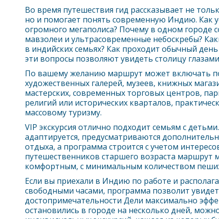
Во время путешествия гид рассказывает не толь
но и помогает понять современную Индию. Как 
огромного мегаполиса? Почему в одном городе 
мавзолеи и ультрасовременные небоскребы? Как
в индийских семьях? Как проходит обычный ден
эти вопросы позволяют увидеть столицу глазами
По вашему желанию маршрут может включать п
художественных галерей, музеев, книжных магаз
мастерских, современных торговых центров, пар
религий или исторических кварталов, практичес
массовому туризму.
VIP экскурсия отлично подходит семьям с детьми
адаптируется, предусматриваются дополнительн
отдыха, а программа строится с учетом интересов
путешественников старшего возраста маршрут 
комфортным, с минимальным количеством пеших
Если вы приехали в Индию по работе и располаг
свободными часами, программа позволит увиде
достопримечательности
Дели
максимально эффек
остановились в городе на несколько дней, можн