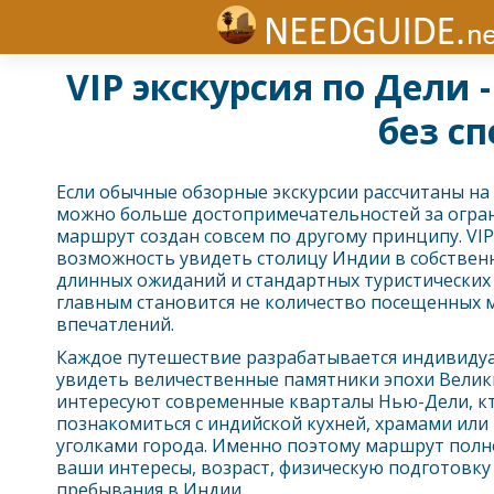
VIP экскурсия по Дели
без с
Если обычные обзорные экскурсии рассчитаны на 
можно больше достопримечательностей за огран
маршрут создан совсем по другому принципу. VIP
возможность увидеть столицу Индии в собственн
длинных ожиданий и стандартных туристических 
главным становится не количество посещенных м
впечатлений.
Каждое путешествие разрабатывается индивидуа
увидеть величественные памятники эпохи Велик
интересуют современные кварталы Нью-
Дели
, 
познакомиться с индийской кухней, храмами ил
уголками города. Именно поэтому маршрут полн
ваши интересы, возраст, физическую подготовк
пребывания в Индии.