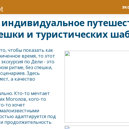
эк
 - индивидуальное путеше
пешки и туристических ша
то, чтобы показать как
иченное время, то этот
 экскурсия по
Дели
- это
ом ритме, без спешки,
сценариев. Здесь
ест, а качество
льно. Кто-то мечтает
их Моголов, кого-то
кто-то хочет
и малоизвестными
остью адаптируется под
у и продолжительность