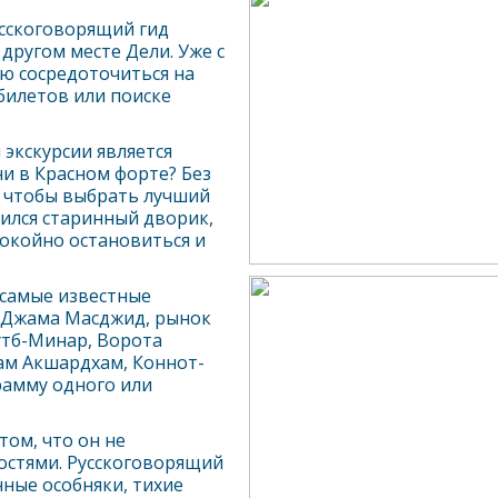
усскоговорящий гид
м другом месте
Дели
. Уже с
ю сосредоточиться на
 билетов или поиске
экскурсии является
и в Красном форте? Без
, чтобы выбрать лучший
ился старинный дворик,
окойно остановиться и
самые известные
 Джама Масджид, рынок
утб-Минар, Ворота
ам Акшардхам, Коннот-
рамму одного или
том, что он не
остями. Русскоговорящий
ные особняки, тихие