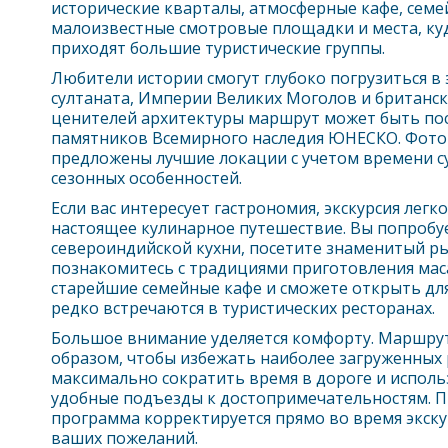
исторические кварталы, атмосферные кафе, семе
малоизвестные смотровые площадки и места, ку
приходят большие туристические группы.
Любители истории смогут глубоко погрузиться в
султаната, Империи Великих Моголов и британск
ценителей архитектуры маршрут может быть по
памятников Всемирного наследия ЮНЕСКО. Фото
предложены лучшие локации с учетом времени с
сезонных особенностей.
Если вас интересует гастрономия, экскурсия легк
настоящее кулинарное путешествие. Вы попробу
североиндийской кухни, посетите знаменитый ры
познакомитесь с традициями приготовления маса
старейшие семейные кафе и сможете открыть для
редко встречаются в туристических ресторанах.
Большое внимание уделяется комфорту. Маршрут
образом, чтобы избежать наиболее загруженных 
максимально сократить время в дороге и испол
удобные подъезды к достопримечательностям. 
программа корректируется прямо во время экску
ваших пожеланий.