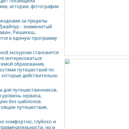
удет посвящена
мии, истории, фотографии
оездками за пределы
 Джайпур - знаменитый
аван, Ришикеш,
ются в единую программу
ой экскурсии становится
те интересоваться
темой образования,
остями путешествий по
, которые действительно
 для путешественников,
 уровень сервиса,
дию без шаблонов.
тоящее путешествие,
о комфортно, глубоко и
примечательности, но и