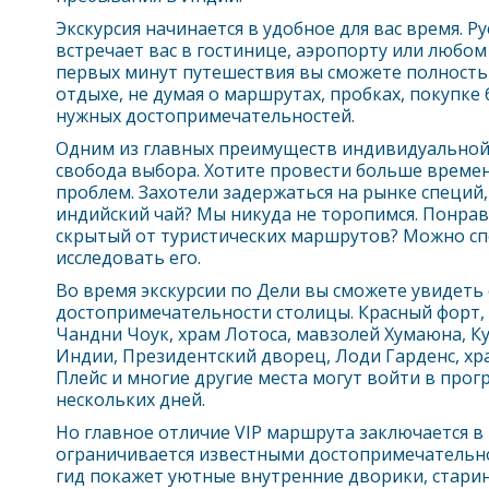
Экскурсия начинается в удобное для вас время. Р
встречает вас в гостинице, аэропорту или любо
первых минут путешествия вы сможете полность
отдыхе, не думая о маршрутах, пробках, покупке
нужных достопримечательностей.
Одним из главных преимуществ индивидуальной 
свобода выбора. Хотите провести больше времен
проблем. Захотели задержаться на рынке специй
индийский чай? Мы никуда не торопимся. Понрав
скрытый от туристических маршрутов? Можно сп
исследовать его.
Во время экскурсии по
Дели
вы сможете увидеть 
достопримечательности столицы. Красный форт,
Чандни Чоук, храм Лотоса, мавзолей Хумаюна, К
Индии, Президентский дворец, Лоди Гарденс, хр
Плейс и многие другие места могут войти в прог
нескольких дней.
Но главное отличие VIP маршрута заключается в 
ограничивается известными достопримечательн
гид покажет уютные внутренние дворики, старин