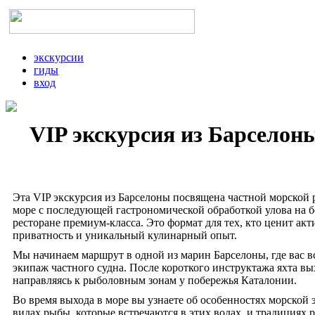
экскурсии
гиды
вход
VIP экскурсия из Барселон
Эта VIP экскурсия из Барселоны посвящена частной морской
море с последующей гастрономической обработкой улова на б
ресторане премиум-класса. Это формат для тех, кто ценит ак
приватность и уникальный кулинарный опыт.
Мы начинаем маршрут в одной из марин Барселоны, где вас в
экипаж частного судна. После короткого инструктажа яхта вы
направляясь к рыболовным зонам у побережья Каталонии.
Во время выхода в море вы узнаете об особенностях морской 
видах рыбы, которые встречаются в этих водах, и традициях 