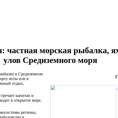
ы: частная морская рыбалка, я
улов Средиземного моря
 рыбалке в Средиземном
Г
орту яхты или в
тивный отдых,
стречает капитан и
ходит в открытое море,
экосистемы региона,
рыболовства в