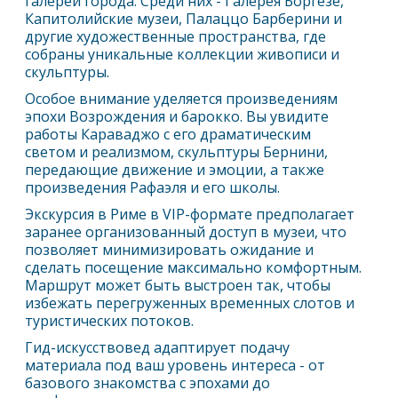
галерей города. Среди них - Галерея Боргезе,
Капитолийские музеи, Палаццо Барберини и
другие художественные пространства, где
собраны уникальные коллекции живописи и
скульптуры.
Особое внимание уделяется произведениям
эпохи Возрождения и барокко. Вы увидите
работы Караваджо с его драматическим
светом и реализмом, скульптуры Бернини,
передающие движение и эмоции, а также
произведения Рафаэля и его школы.
Экскурсия в
Рим
е в VIP-формате предполагает
заранее организованный доступ в музеи, что
позволяет минимизировать ожидание и
сделать посещение максимально комфортным.
Маршрут может быть выстроен так, чтобы
избежать перегруженных временных слотов и
туристических потоков.
Гид-искусствовед адаптирует подачу
материала под ваш уровень интереса - от
базового знакомства с эпохами до