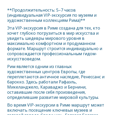
**Продолжительность: 5–7 часов
(индивидуальная VIP-экскурсия по музеям и
художественным коллекциям
Рим
а)**
Эта VIP-экскурсия в
Рим
е создана для тех, кто
хочет глубоко погрузиться в мир искусства и
увидеть шедевры мирового уровня в
максимально комфортном и продуманном
формате. Маршрут строится индивидуально и
сопровождается профессиональным гидом-
искусствоведом.
Рим
является одним из главных
художественных центров Европы, где
переплетаются античное наследие, Ренессанс и
барокко. Здесь работали Рафаэль,
Микеланджело, Караваджо и Бернини,
оставившие после себя произведения,
определившие развитие мировой культуры.
Во время VIP-экскурсии в
Рим
е маршрут может
включать посещение ключевых музеев и