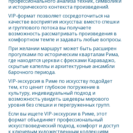
профессионального анализа техник, символики
и исторического контекста произведений.
VIP-формат позволяет сосредоточиться на
качестве восприятия искусства: вместо спешки
и группового потока вы получаете
возможность рассматривать произведения в
комфортном темпе и задавать любые вопросы.
При желании маршрут может быть расширен
прогулками по историческим кварталам
Рим
а,
где находятся церкви с фресками Караваджо,
скрытые капеллы и архитектурные ансамбли
барочного периода.
VIP-экскурсия в
Рим
е по искусству подойдет
тем, кто ценит глубокое погружение в
культуру, индивидуальный подход и
возможность увидеть шедевры мирового
уровня без спешки и перегруженных групп.
Если вы ищете VIP-экскурсии в
Рим
е, этот
формат объединяет профессиональный
искусствоведческий подход, комфорт и доступ
к ключевым художественным коллекциям