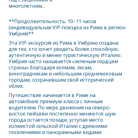
многолетним...
**Продолжительность: 10–11 часов
(индивидуальная VIP-поездка из
Рим
а в регион
Умбрия)**
Эта VIP-экскурсия из
Рим
а в Умбрию создана
для тех, кто хочет увидеть более спокойную,
аутентичную и менее туристическую Италию.
Умбрия часто называется «зеленым сердцем
страны» благодаря холмам, лесам,
виноградникам и небольшим средневековым
городам, сохранившим свой исторический
облик.
Путешествие начинается в
Рим
е на
автомобиле премиум-класса с личным
водителем. По мере движения на северо-
восток пейзажи постепенно меняются: шум
города остается позади, уступая место
холмистой сельской Италии с древними
поселениями и панорамными видами.