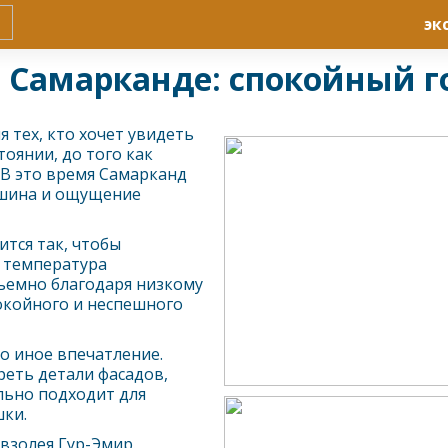
эк
в Самарканде: спокойный г
я тех, кто хочет увидеть
тоянии, до того как
 В это время
Самарканд
ишина и ощущение
ится так, чтобы
а температура
ъемно благодаря низкому
окойного и неспешного
о иное впечатление.
еть детали фасадов,
льно подходит для
шки.
взолея Гур-Эмир.