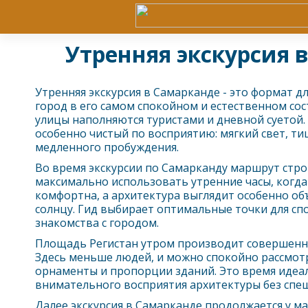
Утренняя экскурсия 
Утренняя экскурсия в
Самарканд
е - это формат дл
город в его самом спокойном и естественном сос
улицы наполняются туристами и дневной суетой.
особенно чистый по восприятию: мягкий свет, т
медленного пробуждения.
Во время экскурсии по
Самарканд
у маршрут стро
максимально использовать утренние часы, когд
комфортна, а архитектура выглядит особенно об
солнцу. Гид выбирает оптимальные точки для сп
знакомства с городом.
Площадь Регистан утром производит совершенн
Здесь меньше людей, и можно спокойно рассмотр
орнаменты и пропорции зданий. Это время идеа
внимательного восприятия архитектуры без спе
Далее экскурсия в
Самарканд
е продолжается у ма