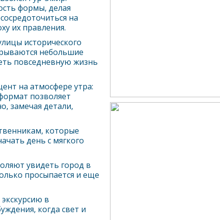
ость формы, делая
сосредоточиться на
оху их правления.
улицы исторического
ткрываются небольшие
деть повседневную жизнь
цент на атмосфере утра:
 формат позволяет
о, замечая детали,
твенникам, которые
ачать день с мягкого
оляют увидеть город в
только просыпается и еще
 экскурсию в
уждения, когда свет и