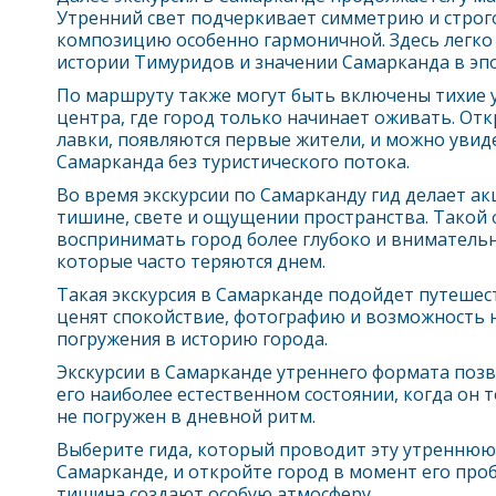
Утренний свет подчеркивает симметрию и строг
композицию особенно гармоничной. Здесь легко 
истории Тимуридов и значении
Самарканд
а в эп
По маршруту также могут быть включены тихие 
центра, где город только начинает оживать. О
лавки, появляются первые жители, и можно уви
Самарканд
а без туристического потока.
Во время экскурсии по
Самарканд
у гид делает ак
тишине, свете и ощущении пространства. Такой
воспринимать город более глубоко и внимательн
которые часто теряются днем.
Такая экскурсия в
Самарканд
е подойдет путешес
ценят спокойствие, фотографию и возможность н
погружения в историю города.
Экскурсии в
Самарканд
е утреннего формата позв
его наиболее естественном состоянии, когда он 
не погружен в дневной ритм.
Выберите гида, который проводит эту утреннюю
Самарканд
е, и откройте город в момент его проб
тишина создают особую атмосферу.