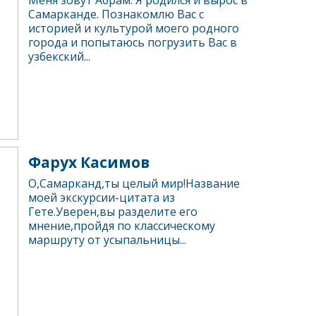
Меня зовут Абрам. Я родился и вырос в
Самарканде. Познакомлю Вас с
историей и культурой моего родного
города и попытаюсь погрузить Вас в
узбекский...
Фарух Касимов
О,Самарканд,ты целый мир!Название
моей экскурсии-цитата из
Гете.Уверен,вы разделите его
мнение,пройдя по классическому
маршруту от усыпальницы...