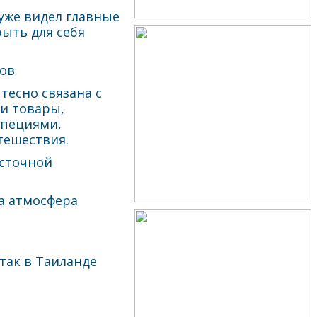
о уже видел главные
ыть для себя
ов
тесно связана с
и товары,
специями,
тешествия.
осточной
та атмосфера
так в Таиланде