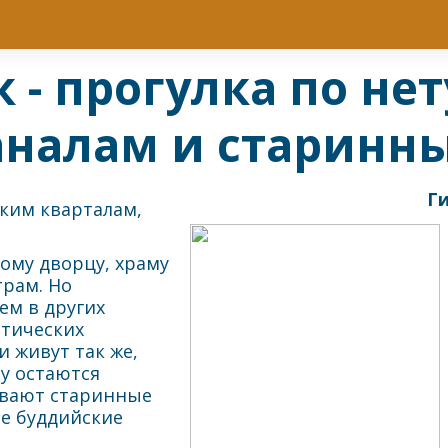
 - прогулка по не
аналам и старинн
Ги
ским кварталам,
ому дворцу, храму
рам. Но
ем в других
стических
и живут так же,
му остаются
ывают старинные
е буддийские