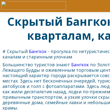
Скрытый Бангкок
кварталам, к
# Скрытый
Бангкок
- прогулка по нетуристиче
каналам и старинным улочкам
Большинство туристов знают
Бангкок
по Золот
Лежащего Будды и оживленным торговым цент
настоящий характер города раскрывается совс
местах. Здесь нет бесконечных очередей, тури
автобусов и толп с фотоаппаратами. Здесь люд
как жили десятилетия назад, лодки по-прежне
привычным транспортом, а узкие улочки скр
деревянные дома, семейные лавки и небольши
храмы.