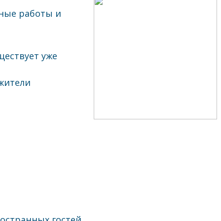
сные работы и
ществует уже
 жители
ностранных гостей