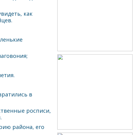
видеть, как
йцев.
аленькие
лаговония;
етия.
вратились в
ственные росписи,
.
рию района, его