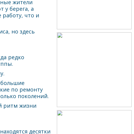
тные жители
 у берега, а
работу, что и
са, но здесь
уда редко
уппы.
у.
ебольшие
ские по ремонту
колько поколений.
й ритм жизни
находятся десятки