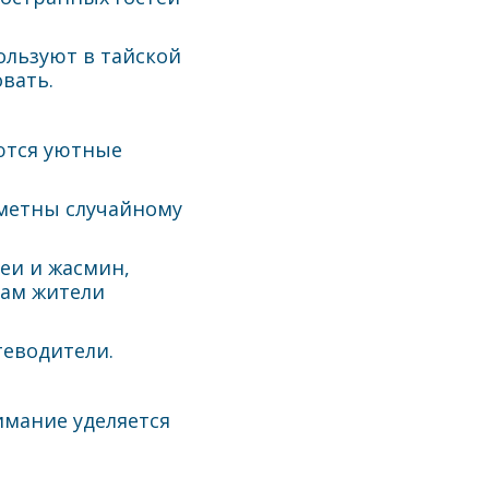
ользуют в тайской
вать.
ются уютные
аметны случайному
еи и жасмин,
рам жители
теводители.
имание уделяется