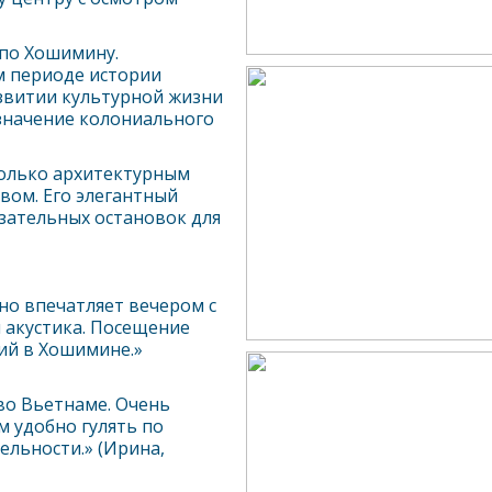
 по
Хошимин
у.
м периоде истории
азвитии культурной жизни
 значение колониального
только архитектурным
вом. Его элегантный
язательных остановок для
но впечатляет вечером с
 акустика. Посещение
ний в
Хошимин
е.»
во Вьетнаме. Очень
м удобно гулять по
ельности.» (Ирина,