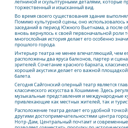
лепниной и скульптурными деталями, которые 
торжественный и изысканный вид.
Во время своего существования здание выполнял
Помимо культурной сцены, оно использовалось к
заседаний в период Южного Вьетнама, а после 
вновь вернулось к своей первоначальной роли т
многослойная история делает его особенно зна
прошлого города.
Интерьер театра не менее впечатляющий, чем ег
расположены два яруса балконов, партер и сцена
зрителей. Сочетание красного бархата, классиче
хорошей акустики делает его важной площадкой
балета.
Сегодня Сайгонский оперный театр является гл
классического искусства в
Хошимин
е. Здесь регу
музыкальные представления и международные к
привлекающие как местных жителей, так и турис
Расположение театра делает его удобной точкой 
другими достопримечательностями центра город
Нотр-Дам, Центральный почтамт и современные
позволяет совместить прогулку по историческом