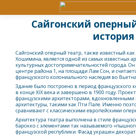
Сайгонский оперный
история
Сайгонский оперный театр, также известный ка
Хошимин
а, является одной из самых известных а
культурных достопримечательностей города. Он
центре района 1, на площади Лам Сон, и считае
французского колониального наследия во Вьетна
Здание было построено в период французского 
в конце XIX века и завершено в 1900 году. Проек
французскими архитекторами, вдохновленными
архитектуры, такими как Пти Пале. Именно поэт
сравнивают с классическими европейскими опер
Архитектура театра выполнена в стиле французс
барокко с элементами так называемого «пышного
французской республики. Фасад украшен декора