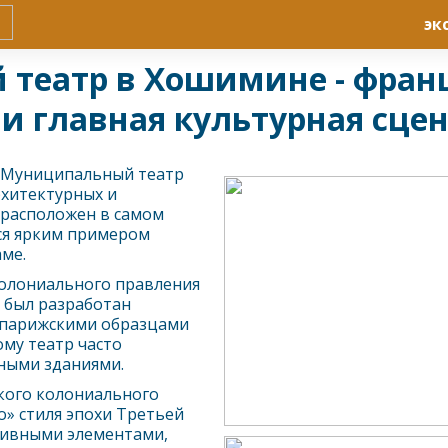
эк
 театр в Хошимине - франц
 и главная культурная сцен
к Муниципальный театр
рхитектурных и
 расположен в самом
тся ярким примером
ме.
колониального правления
т был разработан
 парижскими образцами
ому театр часто
ными зданиями.
кого колониального
» стиля эпохи Третьей
тивными элементами,