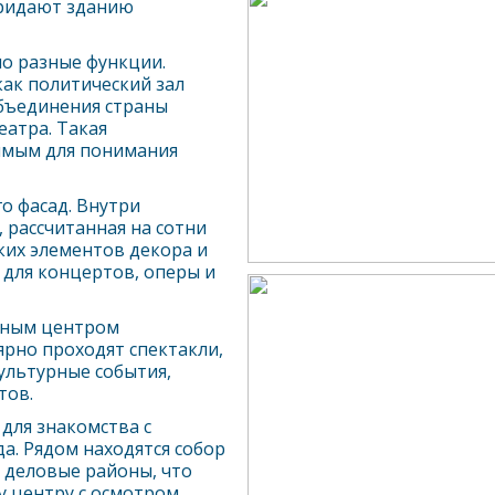
придают зданию
о разные функции.
ак политический зал
объединения страны
еатра. Такая
чимым для понимания
о фасад. Внутри
, рассчитанная на сотни
ских элементов декора и
 для концертов, оперы и
авным центром
лярно проходят спектакли,
ультурные события,
тов.
для знакомства с
а. Рядом находятся собор
 деловые районы, что
у центру с осмотром