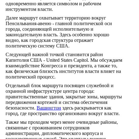
одновременно является символом и рабочим
инструментом власти.
Далее маршрут охватывает территорию вокруг
Пенсильвания-авеню - главной политической оси
города, соединяющей исполнительную и
законодательную власть. Здесь особенно хорошо
видно, как городская структура отражает
политическую систему США.
Следующей важной точкой становится район
Капитолия США - United States Capitol. Мы обсуждаем
взаимодействие Конгресса и президента, а также то,
как физическая близость институтов власти влияет на
политический процесс.
Отдельный блок маршрута посвящен служебной и
охранной инфраструктуре центра города:
правительственные здания, закрытые зоны, маршруты
передвижения кортежей и система обеспечения
безопасности.
Вашингтон
здесь раскрывается как
город, где пространство организовано вокруг власти.
Также мы проходим через менее очевидные районы,
связанные с проживанием сотрудников
администрации, дипломатического корпуса и
государственных служб. Эти кварталы внешне