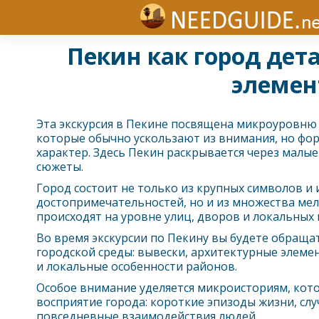
Пекин как город дет
элемен
Эта экскурсия в
Пекин
е посвящена микроуровню г
которые обычно ускользают из внимания, но фо
характер. Здесь
Пекин
раскрывается через малые
сюжеты.
Город состоит не только из крупных символов и 
достопримечательностей, но и из множества мел
происходят на уровне улиц, дворов и локальных 
Во время экскурсии по
Пекин
у вы будете обраща
городской среды: вывески, архитектурные элеме
и локальные особенности районов.
Особое внимание уделяется микроисториям, ко
восприятие города: короткие эпизоды жизни, сл
повседневные взаимодействия людей.