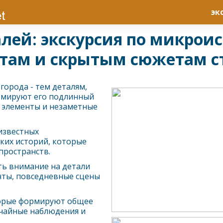
эк
алей: экскурсия по микро
там и скрытым сюжетам 
орода - тем деталям,
рмируют его подлинный
 элементы и незаметные
известных
ких историй, которые
пространств.
ть внимание на детали
нты, повседневные сцены
торые формируют общее
учайные наблюдения и