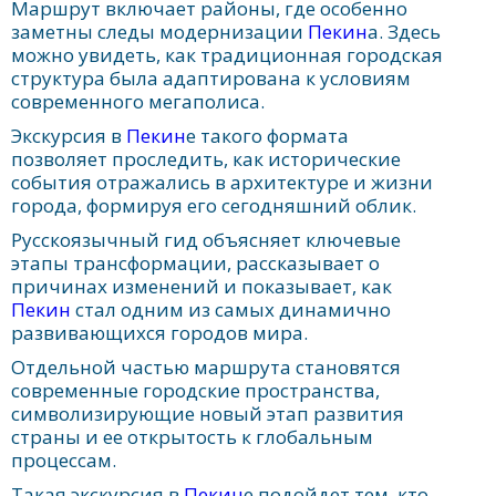
Маршрут включает районы, где особенно
заметны следы модернизации
Пекин
а. Здесь
можно увидеть, как традиционная городская
структура была адаптирована к условиям
современного мегаполиса.
Экскурсия в
Пекин
е такого формата
позволяет проследить, как исторические
события отражались в архитектуре и жизни
города, формируя его сегодняшний облик.
Русскоязычный гид объясняет ключевые
этапы трансформации, рассказывает о
причинах изменений и показывает, как
Пекин
стал одним из самых динамично
развивающихся городов мира.
Отдельной частью маршрута становятся
современные городские пространства,
символизирующие новый этап развития
страны и ее открытость к глобальным
процессам.
Такая экскурсия в
Пекин
е подойдет тем, кто