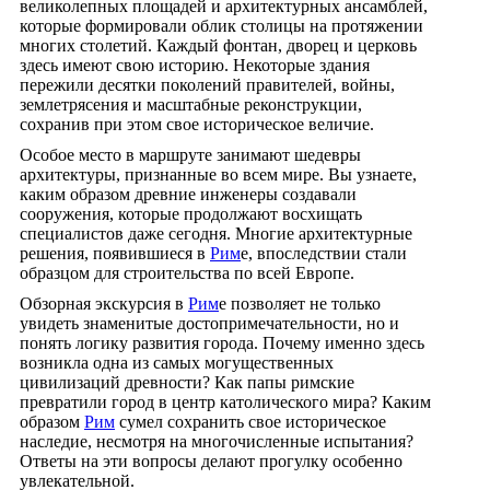
великолепных площадей и архитектурных ансамблей,
которые формировали облик столицы на протяжении
многих столетий. Каждый фонтан, дворец и церковь
здесь имеют свою историю. Некоторые здания
пережили десятки поколений правителей, войны,
землетрясения и масштабные реконструкции,
сохранив при этом свое историческое величие.
Особое место в маршруте занимают шедевры
архитектуры, признанные во всем мире. Вы узнаете,
каким образом древние инженеры создавали
сооружения, которые продолжают восхищать
специалистов даже сегодня. Многие архитектурные
решения, появившиеся в
Рим
е, впоследствии стали
образцом для строительства по всей Европе.
Обзорная экскурсия в
Рим
е позволяет не только
увидеть знаменитые достопримечательности, но и
понять логику развития города. Почему именно здесь
возникла одна из самых могущественных
цивилизаций древности? Как папы римские
превратили город в центр католического мира? Каким
образом
Рим
сумел сохранить свое историческое
наследие, несмотря на многочисленные испытания?
Ответы на эти вопросы делают прогулку особенно
увлекательной.