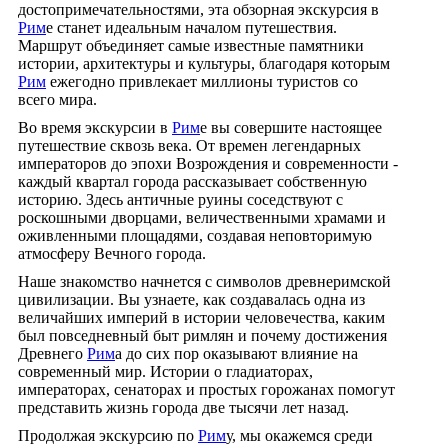
достопримечательностями, эта обзорная экскурсия в
Рим
е станет идеальным началом путешествия.
Маршрут объединяет самые известные памятники
истории, архитектуры и культуры, благодаря которым
Рим
ежегодно привлекает миллионы туристов со
всего мира.
Во время экскурсии в
Рим
е вы совершите настоящее
путешествие сквозь века. От времен легендарных
императоров до эпохи Возрождения и современности -
каждый квартал города рассказывает собственную
историю. Здесь античные руины соседствуют с
роскошными дворцами, величественными храмами и
оживленными площадями, создавая неповторимую
атмосферу Вечного города.
Наше знакомство начнется с символов древнеримской
цивилизации. Вы узнаете, как создавалась одна из
величайших империй в истории человечества, каким
был повседневный быт римлян и почему достижения
Древнего
Рим
а до сих пор оказывают влияние на
современный мир. Истории о гладиаторах,
императорах, сенаторах и простых горожанах помогут
представить жизнь города две тысячи лет назад.
Продолжая экскурсию по
Рим
у, мы окажемся среди