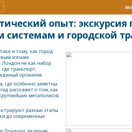
эк
тический опыт: экскурсия 
м системам и городской т
тике и тому, как город
овым эпохам.
ь
Лондон
не как набор
 где транспорт,
единый организм.
а, где особенно заметны
гид расскажет о том, как
 крупнейших мегаполисов
нстрируют разные этапы
йки до современных
ме
Лондон
а, включая