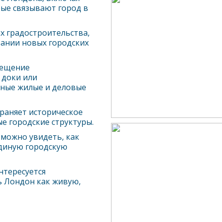
рые связывают город в
х градостроительства,
ании новых городских
сещение
 доки или
ные жилые и деловые
храняет историческое
е городские структуры.
 можно увидеть, как
единую городскую
нтересуется
ь
Лондон
как живую,