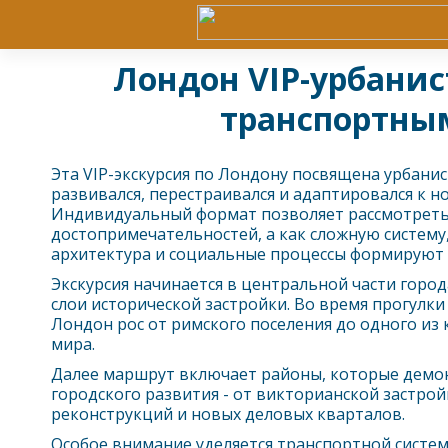
Лондон VIP-урбанис
транспортны
Эта VIP-экскурсия по
Лондон
у посвящена урбанис
развивался, перестраивался и адаптировался к н
Индивидуальный формат позволяет рассмотрет
достопримечательностей, а как сложную систему,
архитектура и социальные процессы формируют 
Экскурсия начинается в центральной части город
слои исторической застройки. Во время прогулки 
Лондон
рос от римского поселения до одного из
мира.
Далее маршрут включает районы, которые демо
городского развития - от викторианской застро
реконструкций и новых деловых кварталов.
Особое внимание уделяется транспортной систе